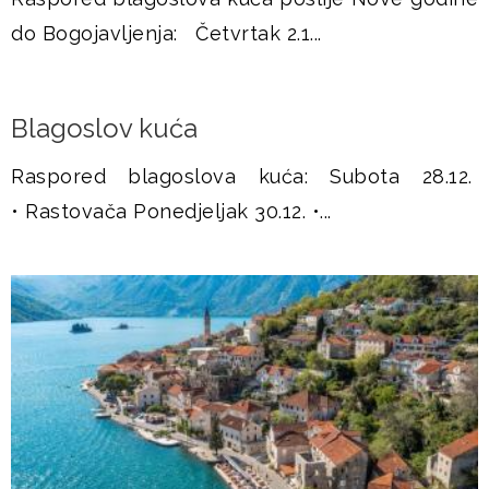
u
do Bogojavljenja: Četvrtak 2.1...
š
j
Blagoslov kuća
e
Raspored blagoslova kuća: Subota 28.12.
• Rastovača Ponedjeljak 30.12. •...