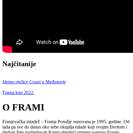
Najčitanije
Idemo pješice Gospi u Međugorje
Frama kup 2022.
O FRAMI
Franjevačka mladež – Frama Posušje osnovana je 1995. godine. Od
tada pa sve do danas oko sebe okuplja mlade koji svojim životom i
djelom žele nasljedovati Krista slijedeći primjer svetoga Franje.