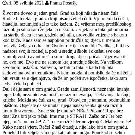
sri, 05.svibnja 2021
Frama Posušje
Život me doveo u jedan grad. Grad za koji nikada nisam čula.
Radije bih rekla, grad za koji nisam željela čuti. Vjerujem da ćeš ti,
čitatelju, razumijeti zašto tako kažem. Za vrijeme mog predškloskog
razdoblja silno sam željela ići u školu. Uvijek sam bila ljubomorna
na stariju djecu jer sam, gledajući njih, provodila vrijeme s bakom
kod kuće. Kada sam se napokon pridružila toj djeci, u meni se
pojavila želja za odraslim životom. Htjela sam biti "velika", biti bez
nadzora svojih roditelja, poći u srednju školu i okušati sve one
zanimljivosti i avanture što su mi druga djeca pričala. Vjerovali ili
ne, evo me! Evo me na samom kraju srednje škole. Na velikom
životnom raskršću. Naravno, ne bih to bila ja kada bih bila
zadovoljna ovim trenutkom. Nisam mogla ni pomisliti da će mi želja
biti vratiti se u djetinjstvo, da želim početi sve ispočetka, iako sam
jedva čekala pobjeći.
Da, i dalje sam u tom gradu. Gradu zamišljenosti, neznanja, lutanja,
tuge, boli, nezainteresiranosti, nerazumijevanja, iščekivanja, kušnje,
grijeha. Možda ste čuli za taj grad. Obavijen je tamnim, podmuklim
plaštom. Osjećate da se unutar njega nalazi velika gužva raznih
tmurnih stvorenja. Znate što je unutra? Ništa! Prazno! Rupa bez
dna! Zna biti jako težak. Ime mu je STRAH! Zašto on? Jer bez
njega ništa ne može! Zašto ne može?! Jer ne vjeruješ! Malovjerniče!
Kako nemaš vjere, Reče! Znaš čitatelju, nije lako biti u tom gradu.
Ponekad bih željela samo plakati, ali ne mogu. Ponekad se želim