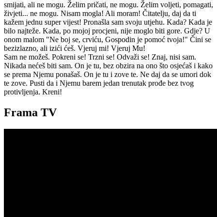
smijati, ali ne mogu. Želim pričati, ne mogu. Želim voljeti, pomagati,
živjeti... ne mogu. Nisam mogla! Ali moram! Čitatelju, daj da ti
kažem jednu super vijest! Pronašla sam svoju utjehu. Kada? Kada je
bilo najteže. Kada, po mojoj procjeni, nije moglo biti gore. Gdje? U
onom malom "Ne boj se, crviću, Gospodin je pomoć tvoja!" Čini se
bezizlazno, ali izići ćeš. Vjeruj mi! Vjeruj Mu!
Sam ne možeš. Pokreni se! Trzni se! Odvaži se! Znaj, nisi sam.
Nikada nećeš biti sam. On je tu, bez obzira na ono što osjećaš i kako
se prema Njemu ponašaš. On je tu i zove te. Ne daj da se umori dok
te zove. Pusti da i Njemu barem jedan trenutak prođe bez tvog
protivljenja. Kreni!
Frama TV