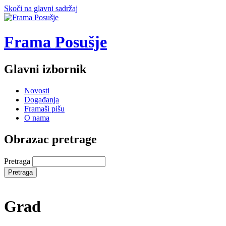
Skoči na glavni sadržaj
Frama Posušje
Glavni izbornik
Novosti
Događanja
Framaši pišu
O nama
Obrazac pretrage
Pretraga
Grad