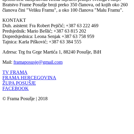
Bratstvo Frame Posušje broji preko 350 članova, od kojih oko 260
članova čini "Veliku Framu", a oko 100 članova "Malu Framu".
KONTAKT
Duh. asistent: Fra Robert Pejičić; +387 63 222 469
Predsjednik: Mario Bešlić; +387 63 815 202
Dopredsjednica: Leona Senjak +387 63 758 959
Tajnica: Karla Pišković; +387 63 384 555
Adresa: Trg fra Grge Martića 1, 88240 Posušje, BiH
Mail:
framaposusje@gmail.com
TV FRAMA
FRAMA HERCEGOVINA
ŽUPA POSUŠJE
FACEBOOK
© Frama Posušje | 2018