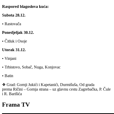
Raspored blagoslova kuća:
Subota 28.12.
• Rastovača
Ponedjeljak 30.12.
• Čitluk i Osoje
Utorak 31.12.
• Vinjani
• Trbistovo, Sobač, Nuga, Konjovac
• Batin
❖ Grad: Gornji Jukići i Kapetanići, Durmišuša, Od grada
prema Ričini – Gornja strana – uz glavnu cestu Zagrebačka, P. Čule
i R. Barišića
Frama TV