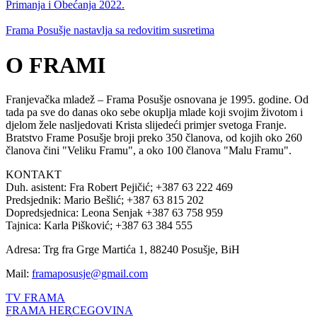
Primanja i Obećanja 2022.
Frama Posušje nastavlja sa redovitim susretima
O FRAMI
Franjevačka mladež – Frama Posušje osnovana je 1995. godine. Od
tada pa sve do danas oko sebe okuplja mlade koji svojim životom i
djelom žele nasljedovati Krista slijedeći primjer svetoga Franje.
Bratstvo Frame Posušje broji preko 350 članova, od kojih oko 260
članova čini "Veliku Framu", a oko 100 članova "Malu Framu".
KONTAKT
Duh. asistent: Fra Robert Pejičić; +387 63 222 469
Predsjednik: Mario Bešlić; +387 63 815 202
Dopredsjednica: Leona Senjak +387 63 758 959
Tajnica: Karla Pišković; +387 63 384 555
Adresa: Trg fra Grge Martića 1, 88240 Posušje, BiH
Mail:
framaposusje@gmail.com
TV FRAMA
FRAMA HERCEGOVINA