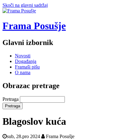
Skoči na glavni sadržaj
Frama Posušje
Glavni izbornik
Novosti
Događanja
Framaši pišu
O nama
Obrazac pretrage
Pretraga
Blagoslov kuća
sub, 28.pro 2024
Frama Posušje