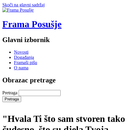
Skoči na glavni sadržaj
Frama Posušje
Glavni izbornik
Novosti
Događanja
Framaši pišu
O nama
Obrazac pretrage
Pretraga
"Hvala Ti što sam stvoren tako
čudesno, što su djela Tvoja