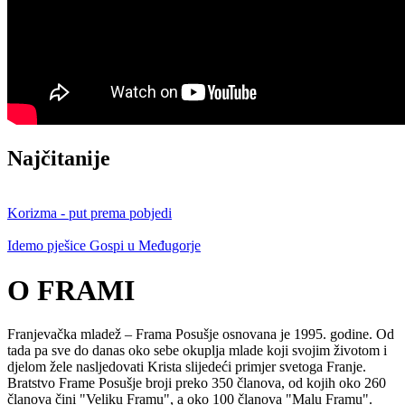
Najčitanije
Korizma - put prema pobjedi
Idemo pješice Gospi u Međugorje
O FRAMI
Franjevačka mladež – Frama Posušje osnovana je 1995. godine. Od
tada pa sve do danas oko sebe okuplja mlade koji svojim životom i
djelom žele nasljedovati Krista slijedeći primjer svetoga Franje.
Bratstvo Frame Posušje broji preko 350 članova, od kojih oko 260
članova čini "Veliku Framu", a oko 100 članova "Malu Framu".