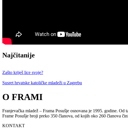
Najčitanije
Zašto kriješ lice svoje?
Susret hrvatske katoličke mladeži u Zagrebu
O FRAMI
Franjevačka mladež – Frama Posušje osnovana je 1995. godine. Od tada
Frame Posušje broji preko 350 članova, od kojih oko 260 članova či
KONTAKT