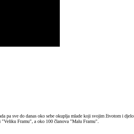
 pa sve do danas oko sebe okuplja mlade koji svojim životom i djelom ž
ni "Veliku Framu", a oko 100 članova "Malu Framu".