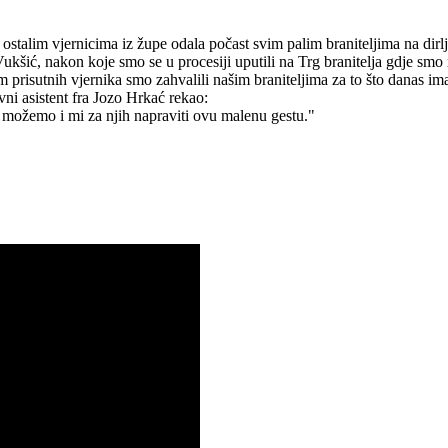
stalim vjernicima iz župe odala počast svim palim braniteljima na dirlj
šić, nakon koje smo se u procesiji uputili na Trg branitelja gdje smo 
 prisutnih vjernika smo zahvalili našim braniteljima za to što danas 
vni asistent fra Jozo Hrkać rekao:
, možemo i mi za njih napraviti ovu malenu gestu."