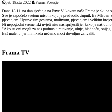
pet, 18.stu 2022
Frama Posušje
Dana 18.11. na dan sjećanja na žrtve Vukovara naša Frama je skupa s o
Sve je započelo svetom misom koju je predvodio župnik fra Mladen Vuk
pjevanjem. Upravo tim gestama, molitvom, pjevanjem i velikim brojem
Ni nepogodni vremenski uvjeti nisu nas spriječili jer kako je naš duho
"Ako su oni mogli za nas podnositi ratovanje, oluje, hladnoću, snijeg
Baš malenu, jer im nikada nećemo moći dovoljno zahvaliti.
Frama TV