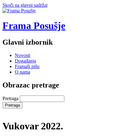
Skoči na glavni sadržaj
Frama Posušje
Glavni izbornik
Novosti
Događanja
Framaši pišu
O nama
Obrazac pretrage
Pretraga
Vukovar 2022.