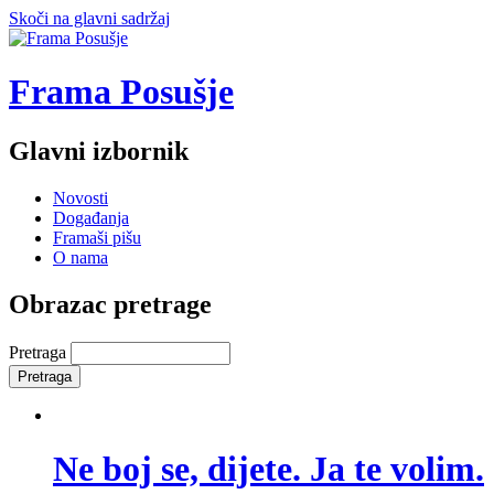
Skoči na glavni sadržaj
Frama Posušje
Glavni izbornik
Novosti
Događanja
Framaši pišu
O nama
Obrazac pretrage
Pretraga
Ne boj se, dijete. Ja te volim.