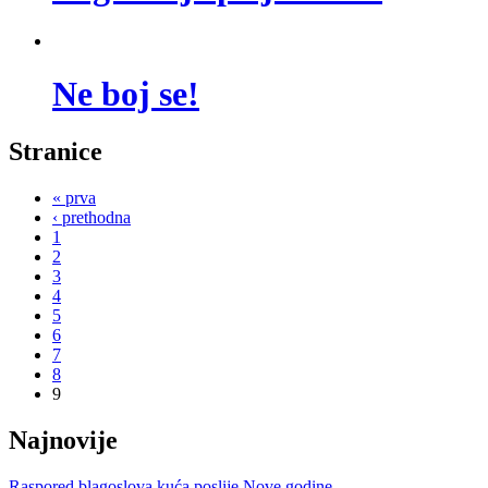
Ne boj se!
Stranice
« prva
‹ prethodna
1
2
3
4
5
6
7
8
9
Najnovije
Raspored blagoslova kuća poslije Nove godine