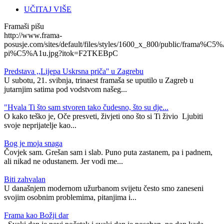
UČITAJ VIŠE
Framaši pišu
http://www.frama-
posusje.com/sites/default/files/styles/1600_x_800/public/frama%C5%
pi%C5%A1u.jpg?itok=F2TKEBpC
Predstava ,,Lijepa Uskrsna priča'' u Zagrebu
U subotu, 21. svibnja, trinaest framaša se uputilo u Zagreb u
jutarnjim satima pod vodstvom našeg...
"Hvala Ti što sam stvoren tako čudesno, što su dje...
O kako teško je, Oče presveti, živjeti ono što si Ti živio Ljubiti
svoje neprijatelje kao...
​Bog je moja snaga
Čovjek sam. Grešan sam i slab. Puno puta zastanem, pa i padnem,
ali nikad ne odustanem. Jer vodi me...
Biti zahvalan
U današnjem modernom užurbanom svijetu često smo zaneseni
svojim osobnim problemima, pitanjima i...
Frama kao Božji dar