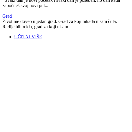
Svaki dan je novi početak i svaki dan je poseban, no dan kada
započneš svoj novi put...
Grad
Život me doveo u jedan grad. Grad za koji nikada nisam čula.
Radije bih rekla, grad za koji nisam...
UČITAJ VIŠE