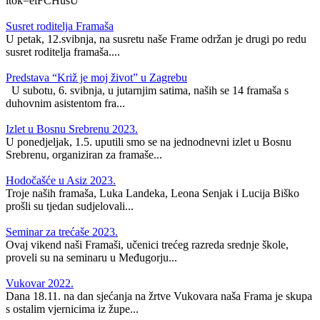
itok=elFCHusU
Susret roditelja Framaša
U petak, 12.svibnja, na susretu naše Frame održan je drugi po redu
susret roditelja framaša....
Predstava “Križ je moj život” u Zagrebu
U subotu, 6. svibnja, u jutarnjim satima, naših se 14 framaša s
duhovnim asistentom fra...
Izlet u Bosnu Srebrenu 2023.
U ponedjeljak, 1.5. uputili smo se na jednodnevni izlet u Bosnu
Srebrenu, organiziran za framaše...
Hodočašće u Asiz 2023.
Troje naših framaša, Luka Landeka, Leona Senjak i Lucija Biško
prošli su tjedan sudjelovali...
Seminar za trećaše 2023.
Ovaj vikend naši Framaši, učenici trećeg razreda srednje škole,
proveli su na seminaru u Međugorju...
Vukovar 2022.
Dana 18.11. na dan sjećanja na žrtve Vukovara naša Frama je skupa
s ostalim vjernicima iz župe...