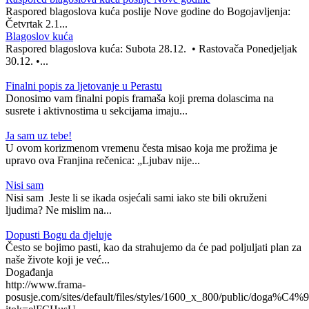
Raspored blagoslova kuća poslije Nove godine do Bogojavljenja:
Četvrtak 2.1...
Blagoslov kuća
Raspored blagoslova kuća: Subota 28.12. • Rastovača Ponedjeljak
30.12. •...
Finalni popis za ljetovanje u Perastu
Donosimo vam finalni popis framaša koji prema dolascima na
susrete i aktivnostima u sekcijama imaju...
Ja sam uz tebe!
U ovom korizmenom vremenu česta misao koja me prožima je
upravo ova Franjina rečenica: „Ljubav nije...
Nisi sam
Nisi sam Jeste li se ikada osjećali sami iako ste bili okruženi
ljudima? Ne mislim na...
Dopusti Bogu da djeluje
Često se bojimo pasti, kao da strahujemo da će pad poljuljati plan za
naše živote koji je već...
Događanja
http://www.frama-
posusje.com/sites/default/files/styles/1600_x_800/public/doga%C4%9