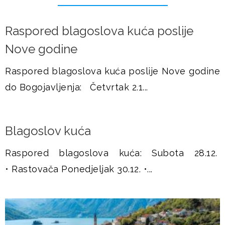
r
u
a
Raspored blagoslova kuća poslije
š
n
Nove godine
j
i
Raspored blagoslova kuća poslije Nove godine
c
e
do Bogojavljenja: Četvrtak 2.1...
e
Blagoslov kuća
Raspored blagoslova kuća: Subota 28.12.
• Rastovača Ponedjeljak 30.12. •...