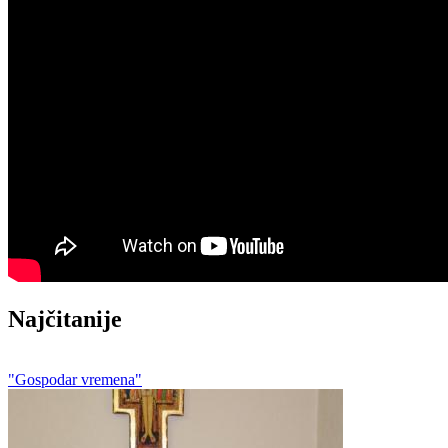
Najčitanije
"Gospodar vremena"