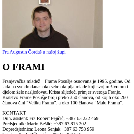
Fra Augustin Čordaš u našoj župi
O FRAMI
Franjevačka mladež – Frama Posušje osnovana je 1995. godine. Od
tada pa sve do danas oko sebe okuplja mlade koji svojim životom i
djelom žele nasljedovati Krista slijedeći primjer svetoga Franje.
Bratstvo Frame Posušje broji preko 350 članova, od kojih oko 260
članova čini "Veliku Framu", a oko 100 članova "Malu Framu".
KONTAKT
Duh. asistent: Fra Robert Pejičić; +387 63 222 469
Predsjednik: Mario Bešlić; +387 63 815 202
Dopredsjednica: Leona Senjak +387 63 758 959