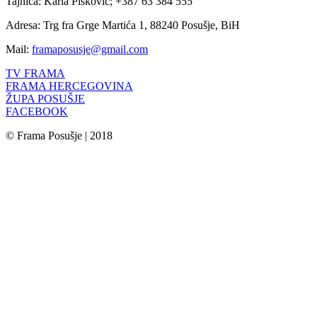
Tajnica: Karla Pišković; +387 63 384 555
Adresa: Trg fra Grge Martića 1, 88240 Posušje, BiH
Mail:
framaposusje@gmail.com
TV FRAMA
FRAMA HERCEGOVINA
ŽUPA POSUŠJE
FACEBOOK
© Frama Posušje | 2018