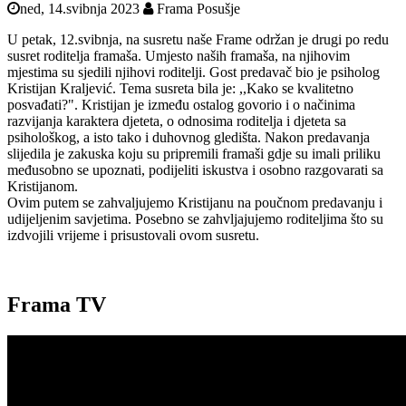
ned, 14.svibnja 2023
Frama Posušje
U petak, 12.svibnja, na susretu naše Frame održan je drugi po redu
susret roditelja framaša. Umjesto naših framaša, na njihovim
mjestima su sjedili njihovi roditelji. Gost predavač bio je psiholog
Kristijan Kraljević. Tema susreta bila je: ,,Kako se kvalitetno
posvađati?". Kristijan je između ostalog govorio i o načinima
razvijanja karaktera djeteta, o odnosima roditelja i djeteta sa
psihološkog, a isto tako i duhovnog gledišta. Nakon predavanja
slijedila je zakuska koju su pripremili framaši gdje su imali priliku
međusobno se upoznati, podijeliti iskustva i osobno razgovarati sa
Kristijanom.
Ovim putem se zahvaljujemo Kristijanu na poučnom predavanju i
udijeljenim savjetima. Posebno se zahvljajujemo roditeljima što su
izdvojili vrijeme i prisustovali ovom susretu.
Frama TV