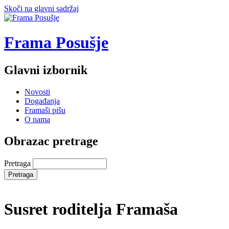
Skoči na glavni sadržaj
Frama Posušje
Glavni izbornik
Novosti
Događanja
Framaši pišu
O nama
Obrazac pretrage
Pretraga
Susret roditelja Framaša