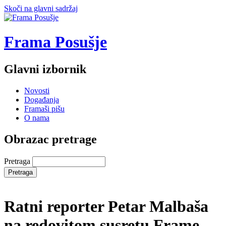
Skoči na glavni sadržaj
Frama Posušje
Glavni izbornik
Novosti
Događanja
Framaši pišu
O nama
Obrazac pretrage
Pretraga
Ratni reporter Petar Malbaša
na redovitom susretu Frame