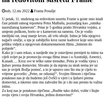
sub, 12.stu 2022
Frama Posušje
U petak, 11. studenog na redovitom susretu Frame u goste smo imali
čast primiti ratnog reportera Petra Malbašu, poznatijeg kao „ratnika
naoružanog kamerom”. Petar je 5 godina pratio Hrvatsku vojsku, a
umjesto puškom, borio se s kamerom na ramenu. On je vodio
medijski rat, onaj manje krvav, ali vrlo ubojit. Istina je bila njegovo
najjače oružje, a nju je zabilježio kroz razne kadrove koje smo imali
priliku vidjeti u njegovom dokumentarnom filmu „Istinom do
pobjede“.
Kako je i sam rekao, u nasljeđe mu je ostavljeno prenijeti tu istinu na
cijeli svijet pa je promociju ovoga filma imao i u Australiji, Americi,
Kanadi…. Kroz sve te teške ratne trenutke, Petra je vodila vjera i
ljubav prema domovini. Shvatio je da mjesta za strah nema jer uz
nas je uvijek Božja pomoć, a to je upravo ono što mu je cijelo to
vrijeme govorilo: „Petre, ne odustaj!“. Svojim filmom i riječima
potaknuo nas je da budemo još čvršći u vjeri i u ljubavi prema
domovini, a iskreno smo mu zahvalni što je i do nas prenio tu važnu
istinu.
Za kraj nas je potaknuo riječima: „Budite tako dobri, volite i štujte
svoju vjeru i svoju Hrvatsku, jedinu domovinu!“