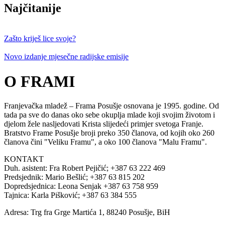
Najčitanije
Zašto kriješ lice svoje?
Novo izdanje mjesečne radijske emisije
O FRAMI
Franjevačka mladež – Frama Posušje osnovana je 1995. godine. Od
tada pa sve do danas oko sebe okuplja mlade koji svojim životom i
djelom žele nasljedovati Krista slijedeći primjer svetoga Franje.
Bratstvo Frame Posušje broji preko 350 članova, od kojih oko 260
članova čini "Veliku Framu", a oko 100 članova "Malu Framu".
KONTAKT
Duh. asistent: Fra Robert Pejičić; +387 63 222 469
Predsjednik: Mario Bešlić; +387 63 815 202
Dopredsjednica: Leona Senjak +387 63 758 959
Tajnica: Karla Pišković; +387 63 384 555
Adresa: Trg fra Grge Martića 1, 88240 Posušje, BiH