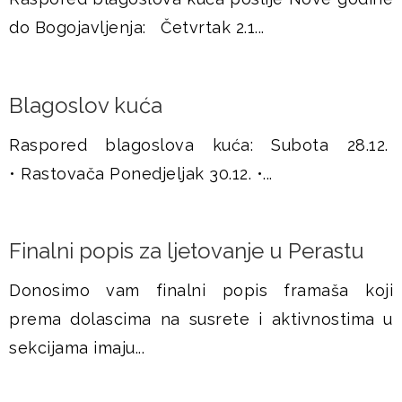
do Bogojavljenja: Četvrtak 2.1...
š
j
Blagoslov kuća
e
Raspored blagoslova kuća: Subota 28.12.
• Rastovača Ponedjeljak 30.12. •...
Finalni popis za ljetovanje u Perastu
Donosimo vam finalni popis framaša koji
prema dolascima na susrete i aktivnostima u
sekcijama imaju...