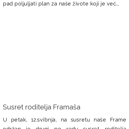
pad poljuljati plan za naše živote koji je već...
DOGAĐANJA
Susret roditelja Framaša
U petak, 12.svibnja, na susretu naše Frame
održan je drugi po redu susret roditelja