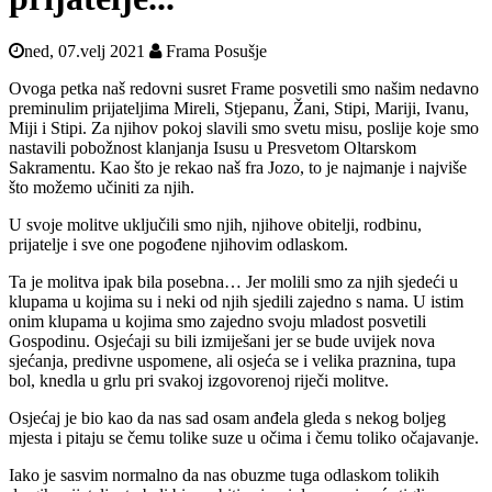
ned, 07.velj 2021
Frama Posušje
Ovoga petka naš redovni susret Frame posvetili smo našim nedavno
preminulim prijateljima Mireli, Stjepanu, Žani, Stipi, Mariji, Ivanu,
Miji i Stipi. Za njihov pokoj slavili smo svetu misu, poslije koje smo
nastavili pobožnost klanjanja Isusu u Presvetom Oltarskom
Sakramentu. Kao što je rekao naš fra Jozo, to je najmanje i najviše
što možemo učiniti za njih.
U svoje molitve uključili smo njih, njihove obitelji, rodbinu,
prijatelje i sve one pogođene njihovim odlaskom.
Ta je molitva ipak bila posebna… Jer molili smo za njih sjedeći u
klupama u kojima su i neki od njih sjedili zajedno s nama. U istim
onim klupama u kojima smo zajedno svoju mladost posvetili
Gospodinu. Osjećaji su bili izmiješani jer se bude uvijek nova
sjećanja, predivne uspomene, ali osjeća se i velika praznina, tupa
bol, knedla u grlu pri svakoj izgovorenoj riječi molitve.
Osjećaj je bio kao da nas sad osam anđela gleda s nekog boljeg
mjesta i pitaju se čemu tolike suze u očima i čemu toliko očajavanje.
Iako je sasvim normalno da nas obuzme tuga odlaskom tolikih