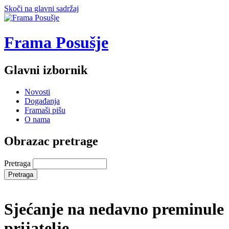
Skoči na glavni sadržaj
Frama Posušje
Glavni izbornik
Novosti
Događanja
Framaši pišu
O nama
Obrazac pretrage
Pretraga
Sjećanje na nedavno preminule
prijatelje...