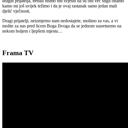
dragih prijatelja, trebali bismo biti svjesni da su oni već stigli onamo
kamo mi još uvijek težimo i da je ovaj rastanak samo jedan mali
djelić vječnosti.
Dragi prijatelji, neizmjerno nam nedostajete, molimo za vas, a vi
molite za nas pred licem Boga živoga da se jednom susretnemo na
nekom boljem i ljepšem mjestu…
Frama TV