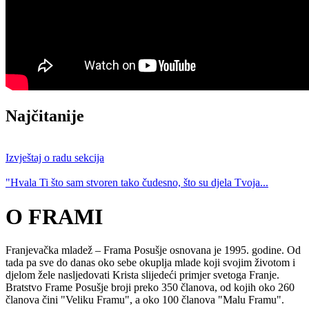
Najčitanije
Izvještaj o radu sekcija
"Hvala Ti što sam stvoren tako čudesno, što su djela Tvoja...
O FRAMI
Franjevačka mladež – Frama Posušje osnovana je 1995. godine. Od
tada pa sve do danas oko sebe okuplja mlade koji svojim životom i
djelom žele nasljedovati Krista slijedeći primjer svetoga Franje.
Bratstvo Frame Posušje broji preko 350 članova, od kojih oko 260
članova čini "Veliku Framu", a oko 100 članova "Malu Framu".