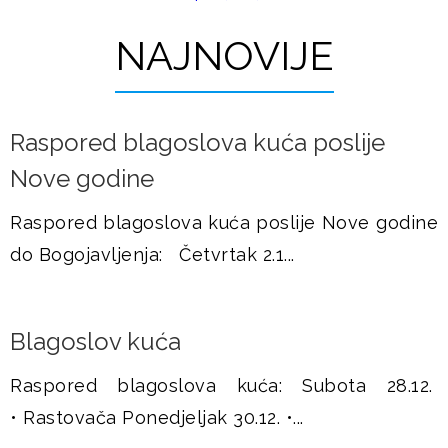
t
u
r
NAJNOVIJE
š
a
j
n
Raspored blagoslova kuća poslije
i
e
Nove godine
c
e
Raspored blagoslova kuća poslije Nove godine
do Bogojavljenja: Četvrtak 2.1...
Blagoslov kuća
Raspored blagoslova kuća: Subota 28.12.
• Rastovača Ponedjeljak 30.12. •...