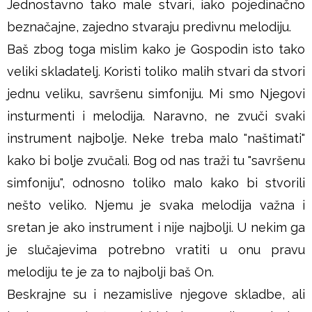
Jednostavno tako male stvari, iako pojedinačno
š
beznačajne, zajedno stvaraju predivnu melodiju.
Baš zbog toga mislim kako je Gospodin isto tako
j
veliki skladatelj. Koristi toliko malih stvari da stvori
e
jednu veliku, savršenu simfoniju. Mi smo Njegovi
insturmenti i melodija. Naravno, ne zvuči svaki
instrument najbolje. Neke treba malo "naštimati"
kako bi bolje zvučali. Bog od nas traži tu "savršenu
simfoniju", odnosno toliko malo kako bi stvorili
nešto veliko. Njemu je svaka melodija važna i
sretan je ako instrument i nije najbolji. U nekim ga
je slučajevima potrebno vratiti u onu pravu
melodiju te je za to najbolji baš On.
Beskrajne su i nezamislive njegove skladbe, ali