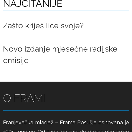
NAJČITANIJE
Zašto kriješ lice svoje?
Novo izdanje mjesečne radijske
emisije
O FRAMI
Franjevačka mladež – Frama Posušje osnovana je
1995. godine. Od tada pa sve do danas oko sebe