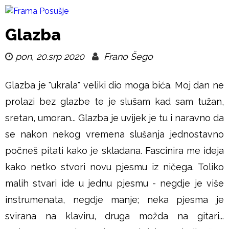
Skoči
na
F
Glazba
glavni
r
pon, 20.srp 2020
Frano Šego
sadržaj
a
Glazba je "ukrala" veliki dio moga bića. Moj dan ne
m
prolazi bez glazbe te je slušam kad sam tužan,
sretan, umoran... Glazba je uvijek je tu i naravno da
a
se nakon nekog vremena slušanja jednostavno
P
počneš pitati kako je skladana. Fascinira me ideja
kako netko stvori novu pjesmu iz ničega. Toliko
o
malih stvari ide u jednu pjesmu - negdje je više
s
instrumenata, negdje manje; neka pjesma je
svirana na klaviru, druga možda na gitari...
u