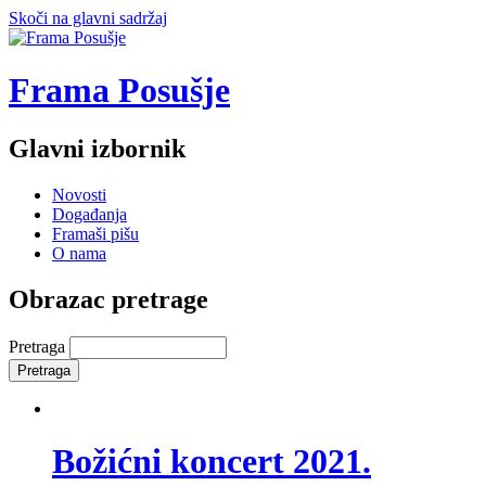
Skoči na glavni sadržaj
Frama Posušje
Glavni izbornik
Novosti
Događanja
Framaši pišu
O nama
Obrazac pretrage
Pretraga
Božićni koncert 2021.