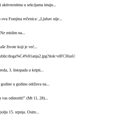
 aktivnostima u sekcijama imaju...
a Franjina rečenica: „Ljubav nije...
 Ne mislim na...
še živote koji je već...
00/public/doga%C4%91anja2.jpg?itok=elFCHusU
da, 3. listopada u kripti...
z godine u godinu održava na...
 vas odmoriti!" (Mt 11, 28)...
olju 15. srpnja. Osim...