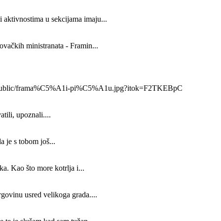
 aktivnostima u sekcijama imaju...
ovačkih ministranata - Framin...
x_800/public/frama%C5%A1i-pi%C5%A1u.jpg?itok=F2TKEBpC
ili, upoznali....
a je s tobom još...
a. Kao što more kotrlja i...
ovinu usred velikoga grada....