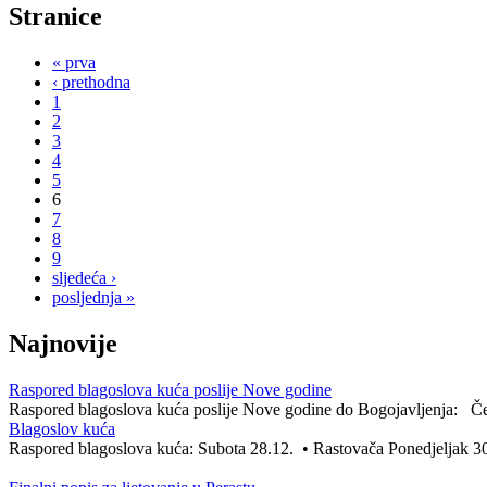
Stranice
« prva
‹ prethodna
1
2
3
4
5
6
7
8
9
sljedeća ›
posljednja »
Najnovije
Raspored blagoslova kuća poslije Nove godine
Raspored blagoslova kuća poslije Nove godine do Bogojavljenja: Čet
Blagoslov kuća
Raspored blagoslova kuća: Subota 28.12. • Rastovača Ponedjeljak 30.