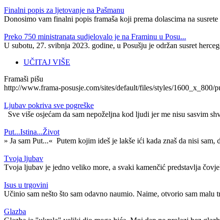
Finalni popis za ljetovanje na Pašmanu
Donosimo vam finalni popis framaša koji prema dolascima na susrete i
Preko 750 ministranata sudjelovalo je na Framinu u Posu...
U subotu, 27. svibnja 2023. godine, u Posušju je održan susret herceg
UČITAJ VIŠE
Framaši pišu
http://www.frama-posusje.com/sites/default/files/styles/1600_
Ljubav pokriva sve pogreške
Sve više osjećam da sam nepoželjna kod ljudi jer me nisu sasvim shvat
Put...Istina...Život
» Ja sam Put...« Putem kojim ideš je lakše ići kada znaš da nisi sam, d
Tvoja ljubav
Tvoja ljubav je jedno veliko more, a svaki kamenčić predstavlja čovjek
Isus u trgovini
Učinio sam nešto što sam odavno naumio. Naime, otvorio sam malu trg
Glazba