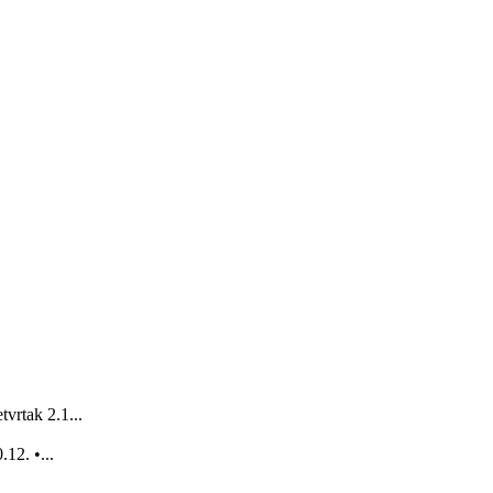
vrtak 2.1...
12. •...