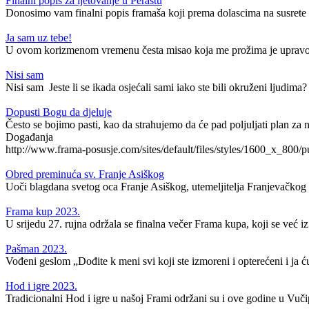
Finalni popis za ljetovanje u Perastu
Donosimo vam finalni popis framaša koji prema dolascima na susrete i
Ja sam uz tebe!
U ovom korizmenom vremenu česta misao koja me prožima je upravo ov
Nisi sam
Nisi sam Jeste li se ikada osjećali sami iako ste bili okruženi ljudima?
Dopusti Bogu da djeluje
Često se bojimo pasti, kao da strahujemo da će pad poljuljati plan za na
Događanja
http://www.frama-posusje.com/sites/default/files/styles/1600_x_8
Obred preminuća sv. Franje Asiškog
Uoči blagdana svetog oca Franje Asiškog, utemeljitelja Franjevačkog re
Frama kup 2023.
U srijedu 27. rujna održala se finalna večer Frama kupa, koji se već i
Pašman 2023.
Vođeni geslom „Dođite k meni svi koji ste izmoreni i opterećeni i ja ću
Hod i igre 2023.
Tradicionalni Hod i igre u našoj Frami održani su i ove godine u Vučip