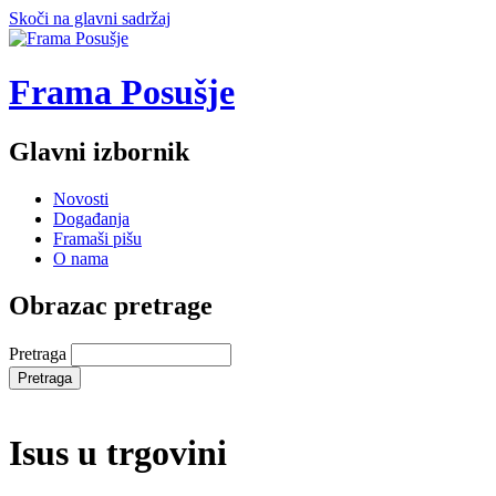
Skoči na glavni sadržaj
Frama Posušje
Glavni izbornik
Novosti
Događanja
Framaši pišu
O nama
Obrazac pretrage
Pretraga
Isus u trgovini