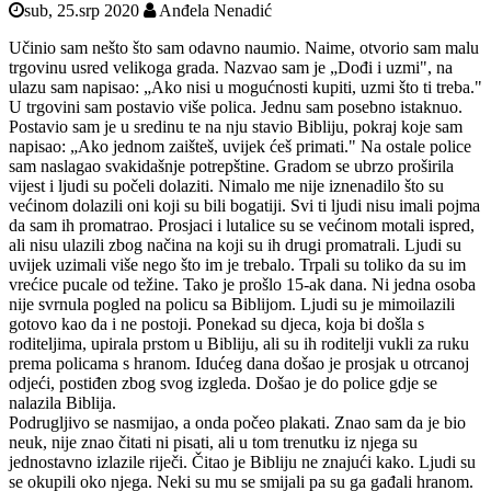
sub, 25.srp 2020
Anđela Nenadić
Učinio sam nešto što sam odavno naumio. Naime, otvorio sam malu
trgovinu usred velikoga grada. Nazvao sam je „Dođi i uzmi", na
ulazu sam napisao: „Ako nisi u mogućnosti kupiti, uzmi što ti treba."
U trgovini sam postavio više polica. Jednu sam posebno istaknuo.
Postavio sam je u sredinu te na nju stavio Bibliju, pokraj koje sam
napisao: „Ako jednom zaišteš, uvijek ćeš primati." Na ostale police
sam naslagao svakidašnje potrepštine. Gradom se ubrzo proširila
vijest i ljudi su počeli dolaziti. Nimalo me nije iznenadilo što su
većinom dolazili oni koji su bili bogatiji. Svi ti ljudi nisu imali pojma
da sam ih promatrao. Prosjaci i lutalice su se većinom motali ispred,
ali nisu ulazili zbog načina na koji su ih drugi promatrali. Ljudi su
uvijek uzimali više nego što im je trebalo. Trpali su toliko da su im
vrećice pucale od težine. Tako je prošlo 15-ak dana. Ni jedna osoba
nije svrnula pogled na policu sa Biblijom. Ljudi su je mimoilazili
gotovo kao da i ne postoji. Ponekad su djeca, koja bi došla s
roditeljima, upirala prstom u Bibliju, ali su ih roditelji vukli za ruku
prema policama s hranom. Idućeg dana došao je prosjak u otrcanoj
odjeći, postiđen zbog svog izgleda. Došao je do police gdje se
nalazila Biblija.
Podrugljivo se nasmijao, a onda počeo plakati. Znao sam da je bio
neuk, nije znao čitati ni pisati, ali u tom trenutku iz njega su
jednostavno izlazile riječi. Čitao je Bibliju ne znajući kako. Ljudi su
se okupili oko njega. Neki su mu se smijali pa su ga gađali hranom.