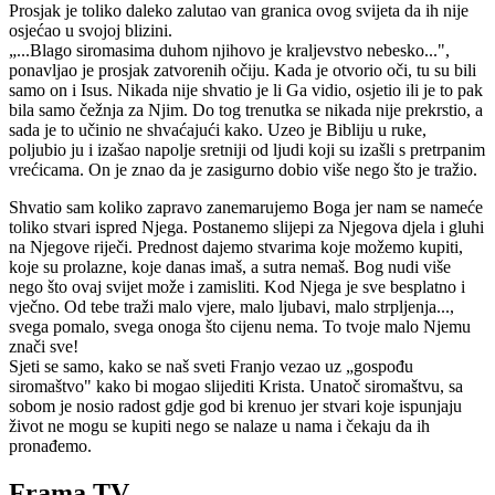
Prosjak je toliko daleko zalutao van granica ovog svijeta da ih nije
osjećao u svojoj blizini.
„...Blago siromasima duhom njihovo je kraljevstvo nebesko...",
ponavljao je prosjak zatvorenih očiju. Kada je otvorio oči, tu su bili
samo on i Isus. Nikada nije shvatio je li Ga vidio, osjetio ili je to pak
bila samo čežnja za Njim. Do tog trenutka se nikada nije prekrstio, a
sada je to učinio ne shvaćajući kako. Uzeo je Bibliju u ruke,
poljubio ju i izašao napolje sretniji od ljudi koji su izašli s pretrpanim
vrećicama. On je znao da je zasigurno dobio više nego što je tražio.
Shvatio sam koliko zapravo zanemarujemo Boga jer nam se nameće
toliko stvari ispred Njega. Postanemo slijepi za Njegova djela i gluhi
na Njegove riječi. Prednost dajemo stvarima koje možemo kupiti,
koje su prolazne, koje danas imaš, a sutra nemaš. Bog nudi više
nego što ovaj svijet može i zamisliti. Kod Njega je sve besplatno i
vječno. Od tebe traži malo vjere, malo ljubavi, malo strpljenja...,
svega pomalo, svega onoga što cijenu nema. To tvoje malo Njemu
znači sve!
Sjeti se samo, kako se naš sveti Franjo vezao uz „gospođu
siromaštvo" kako bi mogao slijediti Krista. Unatoč siromaštvu, sa
sobom je nosio radost gdje god bi krenuo jer stvari koje ispunjaju
život ne mogu se kupiti nego se nalaze u nama i čekaju da ih
pronađemo.
Frama TV