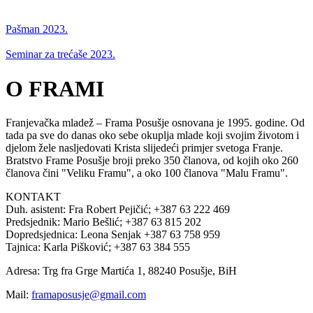
Pašman 2023.
Seminar za trećaše 2023.
O FRAMI
Franjevačka mladež – Frama Posušje osnovana je 1995. godine. Od
tada pa sve do danas oko sebe okuplja mlade koji svojim životom i
djelom žele nasljedovati Krista slijedeći primjer svetoga Franje.
Bratstvo Frame Posušje broji preko 350 članova, od kojih oko 260
članova čini "Veliku Framu", a oko 100 članova "Malu Framu".
KONTAKT
Duh. asistent: Fra Robert Pejičić; +387 63 222 469
Predsjednik: Mario Bešlić; +387 63 815 202
Dopredsjednica: Leona Senjak +387 63 758 959
Tajnica: Karla Pišković; +387 63 384 555
Adresa: Trg fra Grge Martića 1, 88240 Posušje, BiH
Mail:
framaposusje@gmail.com