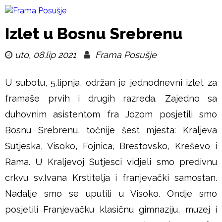
Skoči
na
F
Izlet u Bosnu Srebrenu
glavni
r
uto, 08.lip 2021
Frama Posušje
sadržaj
a
U subotu, 5.lipnja, održan je jednodnevni izlet za
m
framaše prvih i drugih razreda. Zajedno sa
duhovnim asistentom fra Jozom posjetili smo
a
Bosnu Srebrenu, točnije šest mjesta: Kraljeva
P
Sutjeska, Visoko, Fojnica, Brestovsko, Kreševo i
Rama. U Kraljevoj Sutjesci vidjeli smo predivnu
o
crkvu sv.Ivana Krstitelja i franjevački samostan.
s
Nadalje smo se uputili u Visoko. Ondje smo
posjetili Franjevačku klasičnu gimnaziju, muzej i
u