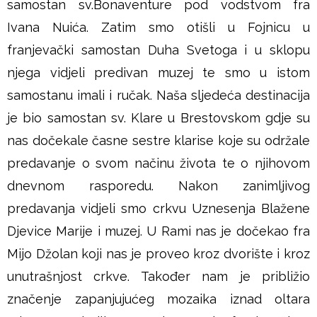
samostan sv.Bonaventure pod vodstvom fra
š
Ivana Nuića. Zatim smo otišli u Fojnicu u
franjevački samostan Duha Svetoga i u sklopu
j
njega vidjeli predivan muzej te smo u istom
e
samostanu imali i ručak. Naša sljedeća destinacija
je bio samostan sv. Klare u Brestovskom gdje su
nas dočekale časne sestre klarise koje su održale
predavanje o svom načinu života te o njihovom
dnevnom rasporedu. Nakon zanimljivog
predavanja vidjeli smo crkvu Uznesenja Blažene
Djevice Marije i muzej. U Rami nas je dočekao fra
Mijo Džolan koji nas je proveo kroz dvorište i kroz
unutrašnjost crkve. Također nam je približio
značenje zapanjujućeg mozaika iznad oltara