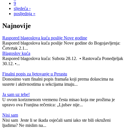
9
sljedeća ›
posljednja »
Najnovije
Raspored blagoslova kuća poslije Nove godine
Raspored blagoslova kuća poslije Nove godine do Bogojavljenja:
Četvrtak 2.1...
Blagoslov kuća
Raspored blagoslova kuća: Subota 28.12. • Rastovača Ponedjeljak
30.12. •...
Finalni popis za ljetovanje u Perastu
Donosimo vam finalni popis framaša koji prema dolascima na
susrete i aktivnostima u sekcijama imaju...
Ja sam uz tebe!
U ovom korizmenom vremenu česta misao koja me prožima je
upravo ova Franjina rečenica: „Ljubav nije...
Nisi sam
Nisi sam Jeste li se ikada osjećali sami iako ste bili okruženi
ljudima? Ne mislim na...