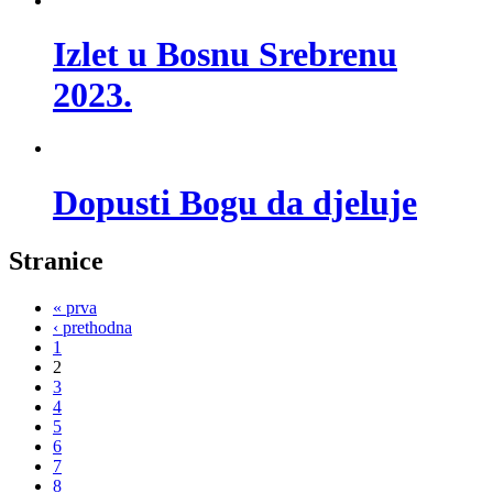
Izlet u Bosnu Srebrenu
2023.
Dopusti Bogu da djeluje
Stranice
« prva
‹ prethodna
1
2
3
4
5
6
7
8