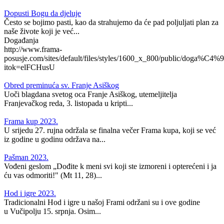
Dopusti Bogu da djeluje
Često se bojimo pasti, kao da strahujemo da će pad poljuljati plan za
naše živote koji je već...
Događanja
http://www.frama-
posusje.com/sites/default/files/styles/1600_x_800/public/doga%C4%9
itok=elFCHusU
Obred preminuća sv. Franje Asiškog
Uoči blagdana svetog oca Franje Asiškog, utemeljitelja
Franjevačkog reda, 3. listopada u kripti...
Frama kup 2023.
U srijedu 27. rujna održala se finalna večer Frama kupa, koji se već
iz godine u godinu održava na...
Pašman 2023.
Vođeni geslom „Dođite k meni svi koji ste izmoreni i opterećeni i ja
ću vas odmoriti!" (Mt 11, 28)...
Hod i igre 2023.
Tradicionalni Hod i igre u našoj Frami održani su i ove godine
u Vučipolju 15. srpnja. Osim...