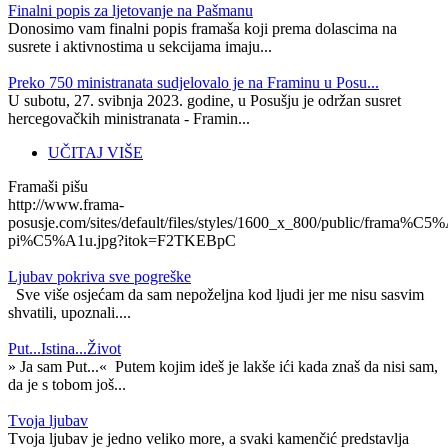
Finalni popis za ljetovanje na Pašmanu
Donosimo vam finalni popis framaša koji prema dolascima na
susrete i aktivnostima u sekcijama imaju...
Preko 750 ministranata sudjelovalo je na Framinu u Posu...
U subotu, 27. svibnja 2023. godine, u Posušju je održan susret
hercegovačkih ministranata - Framin...
UČITAJ VIŠE
Framaši pišu
http://www.frama-
posusje.com/sites/default/files/styles/1600_x_800/public/frama%C5%
pi%C5%A1u.jpg?itok=F2TKEBpC
Ljubav pokriva sve pogreške
Sve više osjećam da sam nepoželjna kod ljudi jer me nisu sasvim
shvatili, upoznali....
Put...Istina...Život
» Ja sam Put...« Putem kojim ideš je lakše ići kada znaš da nisi sam,
da je s tobom još...
Tvoja ljubav
Tvoja ljubav je jedno veliko more, a svaki kamenčić predstavlja