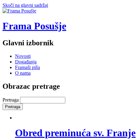
Skoči na glavni sadržaj
Frama Posušje
Glavni izbornik
Novosti
Događanja
Framaši pišu
O nama
Obrazac pretrage
Pretraga
Obred preminuća sv. Franje