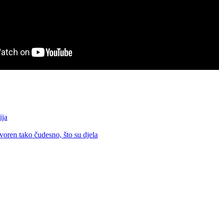
ija
voren tako čudesno, što su djela