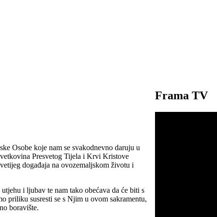
Frama TV
žanske Osobe koje nam se svakodnevno daruju u
vetkovina Presvetog Tijela i Krvi Kristove
jsvetijeg događaja na ovozemaljskom životu i
 utjehu i ljubav te nam tako obećava da će biti s
o priliku susresti se s Njim u ovom sakramentu,
no boravište.