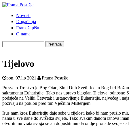
Skoči na glavni sadržaj
Novosti
Frama
Glavni izbornik
Događanja
Posušje
Framaši pišu
O nama
Pretraga
Obrazac pretrage
Tijelovo
pon, 07.lip 2021
Frama Posušje
Presveto Trojstvo je Bog Otac, Sin i Duh Sveti. Jedan Bog i tri Bo
sakramentu Euharistije. Tako nas upravo blagdan Tijelova, odnosno S
podsjeća na Veliki Četvrtak i ustanovljenje Euharistije, najvećeg i na
pozivaju na poklon pred tim Vječnim Misterijem.
Isus nam kroz Euharistiju daje sebe u cijelosti kako bi nam pružio mir,
nama u sve dane do svršetka svijeta. Tako svakim danom iznova imam
otvoriti mu vrata svoga srca i dopustiti mu da ondje pronađe svoje stal