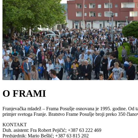
O FRAMI
Franjevačka mladež – Frama Posušje osnovana je 1995. godine. Od tada
primjer svetoga Franje. Bratstvo Frame Posušje broji preko 350 član
KONTAKT
Duh. asistent: Fra Robert Pejičić; +387 63 222 469
Predsjednik: Mario Bešlić; +387 63 815 202