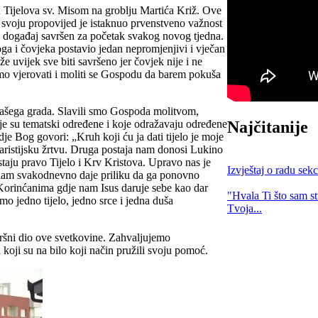
 Tijelova sv. Misom na groblju Martića Križ. Ove
 svoju propovijed je istaknuo prvenstveno važnost
vaj događaj savršen za početak svakog novog tjedna.
ga i čovjeka postavio jedan nepromjenjivi i vječan
 uvijek sve biti savršeno jer čovjek nije i ne
mo vjerovati i moliti se Gospodu da barem pokuša
 našega grada. Slavili smo Gospoda molitvom,
koje su tematski određene i koje odražavaju određene
Najčitanije
je Bog govori: „Kruh koji ću ja dati tijelo je moje
uharistijsku žrtvu. Druga postaja nam donosi Lukino
aju pravo Tijelo i Krv Kristova. Upravo nas je
Izvještaj o radu sekc
e nam svakodnevno daje priliku da ga ponovno
e Korinćanima gdje nam Isus daruje sebe kao dar
"Hvala Ti što sam st
emo jedno tijelo, jedno srce i jedna duša
Tvoja...
avršni dio ove svetkovine. Zahvaljujemo
i su na bilo koji način pružili svoju pomoć.