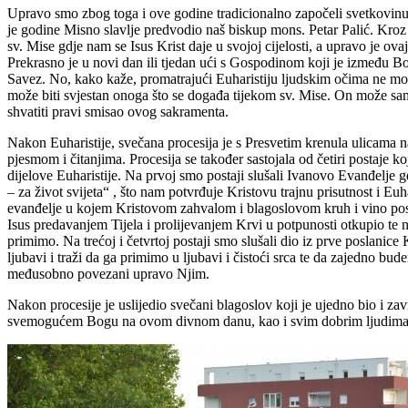
Upravo smo zbog toga i ove godine tradicionalno započeli svetkovinu
je godine Misno slavlje predvodio naš biskup mons. Petar Palić. Kroz
sv. Mise gdje nam se Isus Krist daje u svojoj cijelosti, a upravo je o
Prekrasno je u novi dan ili tjedan ući s Gospodinom koji je između Bo
Savez. No, kako kaže, promatrajući Euharistiju ljudskim očima ne može
može biti svjestan onoga što se događa tijekom sv. Mise. On može sa
shvatiti pravi smisao ovog sakramenta.
Nakon Euharistije, svečana procesija je s Presvetim krenula ulicama
pjesmom i čitanjima. Procesija se također sastojala od četiri postaje 
dijelove Euharistije. Na prvoj smo postaji slušali Ivanovo Evanđelje gd
– za život svijeta“ , što nam potvrđuje Kristovu trajnu prisutnost i E
evanđelje u kojem Kristovom zahvalom i blagoslovom kruh i vino post
Isus predavanjem Tijela i prolijevanjem Krvi u potpunosti otkupio t
primimo. Na trećoj i četvrtoj postaji smo slušali dio iz prve poslanic
ljubavi i traži da ga primimo u ljubavi i čistoći srca te da zajedno bud
međusobno povezani upravo Njim.
Nakon procesije je uslijedio svečani blagoslov koji je ujedno bio i z
svemogućem Bogu na ovom divnom danu, kao i svim dobrim ljudima koj