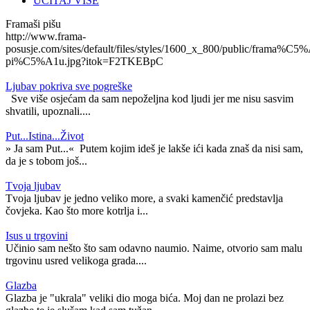
UČITAJ VIŠE
Framaši pišu
http://www.frama-
posusje.com/sites/default/files/styles/1600_x_800/public/frama%C5%
pi%C5%A1u.jpg?itok=F2TKEBpC
Ljubav pokriva sve pogreške
Sve više osjećam da sam nepoželjna kod ljudi jer me nisu sasvim
shvatili, upoznali....
Put...Istina...Život
» Ja sam Put...« Putem kojim ideš je lakše ići kada znaš da nisi sam,
da je s tobom još...
Tvoja ljubav
Tvoja ljubav je jedno veliko more, a svaki kamenčić predstavlja
čovjeka. Kao što more kotrlja i...
Isus u trgovini
Učinio sam nešto što sam odavno naumio. Naime, otvorio sam malu
trgovinu usred velikoga grada....
Glazba
Glazba je "ukrala" veliki dio moga bića. Moj dan ne prolazi bez