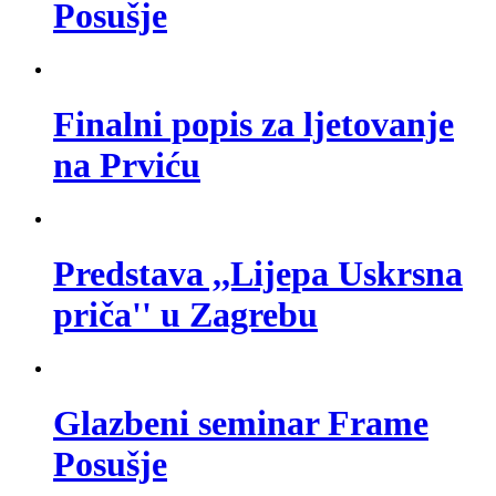
Posušje
Finalni popis za ljetovanje
na Prviću
Predstava ,,Lijepa Uskrsna
priča'' u Zagrebu
Glazbeni seminar Frame
Posušje