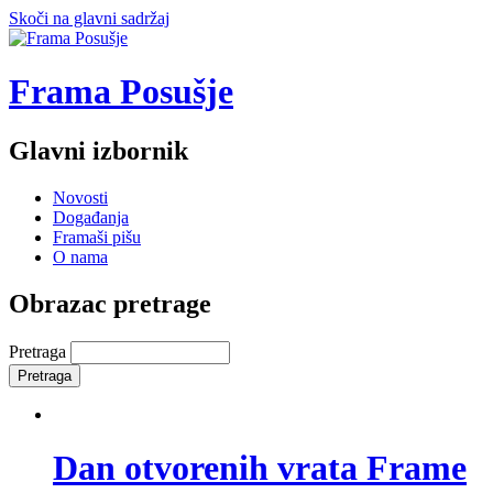
Skoči na glavni sadržaj
Frama Posušje
Glavni izbornik
Novosti
Događanja
Framaši pišu
O nama
Obrazac pretrage
Pretraga
Dan otvorenih vrata Frame