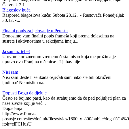
Četvrtak 2.1...
Blagoslov kuća
Raspored blagoslova kuća: Subota 28.12. • Rastovača Ponedjeljak
30.12. •...
Finalni popis za ljetovanje u Perastu
Donosimo vam finalni popis framaša koji prema dolascima na
susrete i aktivnostima u sekcijama imaju...
Ja sam uz tebe!
U ovom korizmenom vremenu česta misao koja me prožima je
upravo ova Franjina rečenica: „Ljubav nije...
Nisi sam
Nisi sam Jeste li se ikada osjećali sami iako ste bili okruženi
ljudima? Ne mislim na...
Dopusti Bogu da djeluje
Često se bojimo pasti, kao da strahujemo da će pad poljuljati plan za
naše živote koji je već...
Događanja
http://www.frama-
posusje.com/sites/default/files/styles/1600_x_800/public/doga%C4%9
itok=elFCHusU