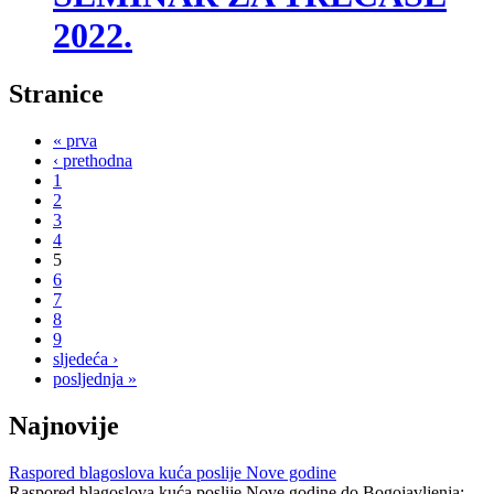
2022.
Stranice
« prva
‹ prethodna
1
2
3
4
5
6
7
8
9
sljedeća ›
posljednja »
Najnovije
Raspored blagoslova kuća poslije Nove godine
Raspored blagoslova kuća poslije Nove godine do Bogojavljenja: