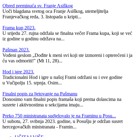
Obred preminuća sv. Franje Asiškog
Uoči blagdana svetog oca Franje Asiškog, utemeljitelja
Franjevačkog reda, 3. listopada u kripti...
Frama kup 2023.
U srijedu 27. rujna održala se finalna večer Frama kupa, koji se već
iz godine u godinu održava na...
Pašman 2023.
Vođeni geslom „Dođite k meni svi koji ste izmoreni i opterećeni i ja
ću vas odmoriti!" (Mt 11, 28)...
Hod i igre 2023.
Tradicionalni Hod i igre u našoj Frami održani su i ove godine
u Vučipolju 15. srpnja. Osim...
Finalni popis za ljetovanje na Pašmanu
Donosimo vam finalni popis framaša koji prema dolascima na
susrete i aktivnostima u sekcijama imaju...
Preko 750 ministranata sudjelovalo je na Framinu u Posu...
U subotu, 27. svibnja 2023. godine, u Posušju je održan susret
hercegovačkih ministranata - Framin...