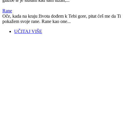
glazbe te je slušam kad sam tužan,...
Rane
Oče, kada na kraju života dođem k Tebi gore, pitat ćeš me da Ti
pokažem svoje rane. Rane kao one...
UČITAJ VIŠE