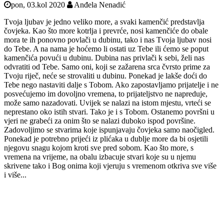
pon, 03.kol 2020
Anđela Nenadić
Tvoja ljubav je jedno veliko more, a svaki kamenčić predstavlja
čovjeka. Kao što more kotrlja i prevrće, nosi kamenčiće do obale
mora te ih ponovno povlači u dubinu, tako i nas Tvoja ljubav nosi
do Tebe. A na nama je hoćemo li ostati uz Tebe ili ćemo se poput
kamenčića povući u dubinu. Dubina nas privlači k sebi, želi nas
odvratiti od Tebe. Samo oni, koji se zažarena srca čvrsto prime za
Tvoju riječ, neće se strovaliti u dubinu. Ponekad je lakše doći do
Tebe nego nastaviti dalje s Tobom. Ako zapostavljamo prijatelje i ne
posvećujemo im dovoljno vremena, to prijateljstvo ne napreduje,
može samo nazadovati. Uvijek se nalazi na istom mjestu, vrteći se
neprestano oko istih stvari. Tako je i s Tobom. Ostanemo površni u
vjeri ne grabeći za onim što se nalazi duboko ispod površine.
Zadovoljimo se stvarima koje ispunjavaju čovjeka samo naočigled.
Ponekad je potrebno prijeći iz plićaka u dublje more da bi osjetili
njegovu snagu kojom kroti sve pred sobom. Kao što more, s
vremena na vrijeme, na obalu izbacuje stvari koje su u njemu
skrivene tako i Bog onima koji vjeruju s vremenom otkriva sve više
i više...