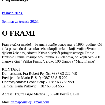
Pašman 2023.
Seminar za trećaše 2023.
O FRAMI
Franjevačka mladež – Frama Posušje osnovana je 1995. godine. Od
tada pa sve do danas oko sebe okuplja mlade koji svojim životom i
djelom žele nasljedovati Krista slijedeći primjer svetoga Franje.
Bratstvo Frame Posušje broji preko 350 članova, od kojih oko 260
članova čini "Veliku Framu", a oko 100 članova "Malu Framu".
KONTAKT
Duh. asistent: Fra Robert Pejičić; +387 63 222 469
Predsjednik: Mario Bešlić; +387 63 815 202
Dopredsjednica: Leona Senjak +387 63 758 959
Tajnica: Karla Pišković; +387 63 384 555
Adresa: Trg fra Grge Martića 1, 88240 Posušje, BiH
Mail:
framaposusje@gmail.com