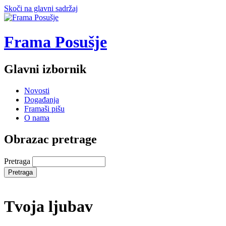
Skoči na glavni sadržaj
Frama Posušje
Glavni izbornik
Novosti
Događanja
Framaši pišu
O nama
Obrazac pretrage
Pretraga
Tvoja ljubav