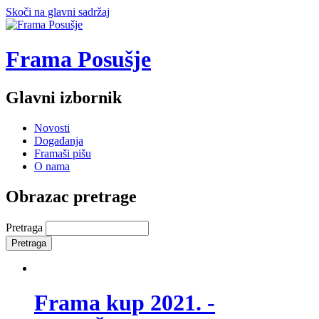
Skoči na glavni sadržaj
Frama Posušje
Glavni izbornik
Novosti
Događanja
Framaši pišu
O nama
Obrazac pretrage
Pretraga
Frama kup 2021. -