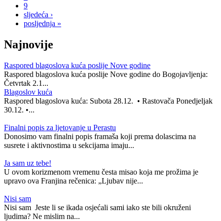
9
sljedeća ›
posljednja »
Najnovije
Raspored blagoslova kuća poslije Nove godine
Raspored blagoslova kuća poslije Nove godine do Bogojavljenja:
Četvrtak 2.1...
Blagoslov kuća
Raspored blagoslova kuća: Subota 28.12. • Rastovača Ponedjeljak
30.12. •...
Finalni popis za ljetovanje u Perastu
Donosimo vam finalni popis framaša koji prema dolascima na
susrete i aktivnostima u sekcijama imaju...
Ja sam uz tebe!
U ovom korizmenom vremenu česta misao koja me prožima je
upravo ova Franjina rečenica: „Ljubav nije...
Nisi sam
Nisi sam Jeste li se ikada osjećali sami iako ste bili okruženi
ljudima? Ne mislim na...