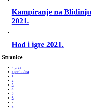
Kampiranje na Blidinju
2021.
Hod i igre 2021.
Stranice
« prva
‹ prethodna
1
2
3
4
5
6
7
8