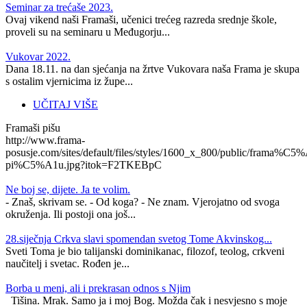
Seminar za trećaše 2023.
Ovaj vikend naši Framaši, učenici trećeg razreda srednje škole,
proveli su na seminaru u Međugorju...
Vukovar 2022.
Dana 18.11. na dan sjećanja na žrtve Vukovara naša Frama je skupa
s ostalim vjernicima iz župe...
UČITAJ VIŠE
Framaši pišu
http://www.frama-
posusje.com/sites/default/files/styles/1600_x_800/public/frama%C5%
pi%C5%A1u.jpg?itok=F2TKEBpC
Ne boj se, dijete. Ja te volim.
- Znaš, skrivam se. - Od koga? - Ne znam. Vjerojatno od svoga
okruženja. Ili postoji ona još...
28.siječnja Crkva slavi spomendan svetog Tome Akvinskog...
Sveti Toma je bio talijanski dominikanac, filozof, teolog, crkveni
naučitelj i svetac. Rođen je...
Borba u meni, ali i prekrasan odnos s Njim
Tišina. Mrak. Samo ja i moj Bog. Možda čak i nesvjesno s moje