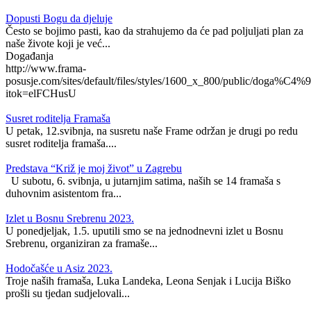
Dopusti Bogu da djeluje
Često se bojimo pasti, kao da strahujemo da će pad poljuljati plan za
naše živote koji je već...
Događanja
http://www.frama-
posusje.com/sites/default/files/styles/1600_x_800/public/doga%C4%9
itok=elFCHusU
Susret roditelja Framaša
U petak, 12.svibnja, na susretu naše Frame održan je drugi po redu
susret roditelja framaša....
Predstava “Križ je moj život” u Zagrebu
U subotu, 6. svibnja, u jutarnjim satima, naših se 14 framaša s
duhovnim asistentom fra...
Izlet u Bosnu Srebrenu 2023.
U ponedjeljak, 1.5. uputili smo se na jednodnevni izlet u Bosnu
Srebrenu, organiziran za framaše...
Hodočašće u Asiz 2023.
Troje naših framaša, Luka Landeka, Leona Senjak i Lucija Biško
prošli su tjedan sudjelovali...