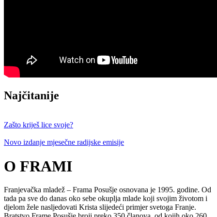
Najčitanije
Zašto kriješ lice svoje?
Novo izdanje mjesečne radijske emisije
O FRAMI
Franjevačka mladež – Frama Posušje osnovana je 1995. godine. Od
tada pa sve do danas oko sebe okuplja mlade koji svojim životom i
djelom žele nasljedovati Krista slijedeći primjer svetoga Franje.
Bratstvo Frame Posušje broji preko 350 članova, od kojih oko 260