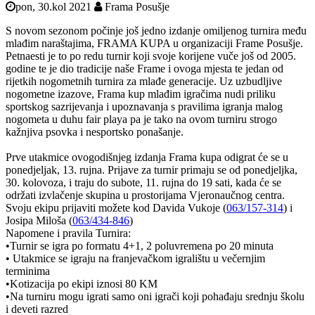
pon, 30.kol 2021
Frama Posušje
S novom sezonom počinje još jedno izdanje omiljenog turnira među
mlađim naraštajima, FRAMA KUPA u organizaciji Frame Posušje.
Petnaesti je to po redu turnir koji svoje korijene vuče još od 2005.
godine te je dio tradicije naše Frame i ovoga mjesta te jedan od
rijetkih nogometnih turnira za mlađe generacije. Uz uzbudljive
nogometne izazove, Frama kup mlađim igračima nudi priliku
sportskog sazrijevanja i upoznavanja s pravilima igranja malog
nogometa u duhu fair playa pa je tako na ovom turniru strogo
kažnjiva psovka i nesportsko ponašanje.
Prve utakmice ovogodišnjeg izdanja Frama kupa odigrat će se u
ponedjeljak, 13. rujna. Prijave za turnir primaju se od ponedjeljka,
30. kolovoza, i traju do subote, 11. rujna do 19 sati, kada će se
održati izvlačenje skupina u prostorijama Vjeronaučnog centra.
Svoju ekipu prijaviti možete kod Davida Vukoje (
063/157-314
) i
Josipa Miloša (
063/434-846
)
Napomene i pravila Turnira:
•Turnir se igra po formatu 4+1, 2 poluvremena po 20 minuta
• Utakmice se igraju na franjevačkom igralištu u večernjim
terminima
•Kotizacija po ekipi iznosi 80 KM
•Na turniru mogu igrati samo oni igrači koji pohađaju srednju školu
i deveti razred