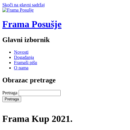
Skoči na glavni sadržaj
Frama Posušje
Glavni izbornik
Novosti
Događanja
Framaši pišu
O nama
Obrazac pretrage
Pretraga
Frama Kup 2021.