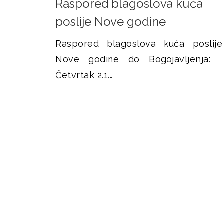
Raspored blagoslova kuća
c
poslije Nove godine
e
Raspored blagoslova kuća poslije
Nove godine do Bogojavljenja:
Četvrtak 2.1...