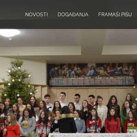
Skoči
NOVOSTI
na
DOGAĐANJA
FRAMAŠI PIŠU
glavni
sadržaj