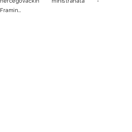
hercegovačkih ministranata -
Framin...