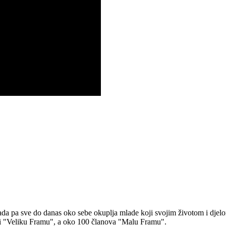
 pa sve do danas oko sebe okuplja mlade koji svojim životom i djelom ž
ni "Veliku Framu", a oko 100 članova "Malu Framu".