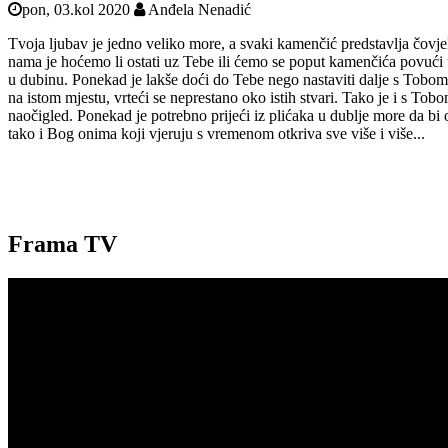
pon, 03.kol 2020
Anđela Nenadić
Tvoja ljubav je jedno veliko more, a svaki kamenčić predstavlja čovje
nama je hoćemo li ostati uz Tebe ili ćemo se poput kamenčića povući u 
u dubinu. Ponekad je lakše doći do Tebe nego nastaviti dalje s Tobom
na istom mjestu, vrteći se neprestano oko istih stvari. Tako je i s T
naočigled. Ponekad je potrebno prijeći iz plićaka u dublje more da bi
tako i Bog onima koji vjeruju s vremenom otkriva sve više i više...
Frama TV