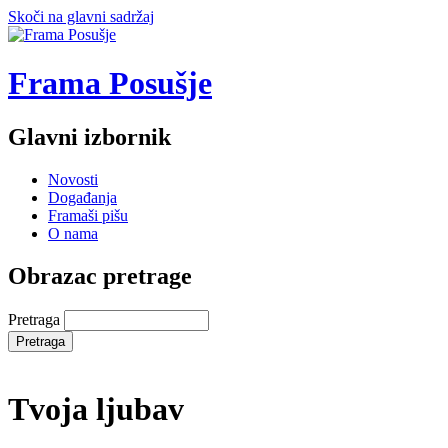
Skoči na glavni sadržaj
Frama Posušje
Glavni izbornik
Novosti
Događanja
Framaši pišu
O nama
Obrazac pretrage
Pretraga
Tvoja ljubav