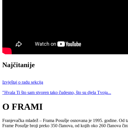
Najčitanije
Izvještaj o radu sekcija
"Hvala Ti što sam stvoren tako čudesno, što su djela Tvoja...
O FRAMI
Franjevačka mladež – Frama Posušje osnovana je 1995. godine. Od tada
Frame Posušje broji preko 350 članova, od kojih oko 260 članova či