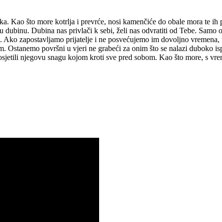
ka. Kao što more kotrlja i prevrće, nosi kamenčiće do obale mora te ih
dubinu. Dubina nas privlači k sebi, želi nas odvratiti od Tebe. Samo oni
. Ako zapostavljamo prijatelje i ne posvećujemo im dovoljno vremena, t
obom. Ostanemo površni u vjeri ne grabeći za onim što se nalazi duboko
 osjetili njegovu snagu kojom kroti sve pred sobom. Kao što more, s vre