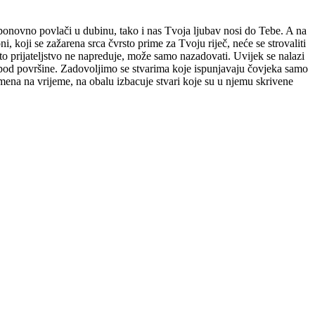
 ponovno povlači u dubinu, tako i nas Tvoja ljubav nosi do Tebe. A na
, koji se zažarena srca čvrsto prime za Tvoju riječ, neće se strovaliti
o prijateljstvo ne napreduje, može samo nazadovati. Uvijek se nalazi
 ispod površine. Zadovoljimo se stvarima koje ispunjavaju čovjeka samo
mena na vrijeme, na obalu izbacuje stvari koje su u njemu skrivene