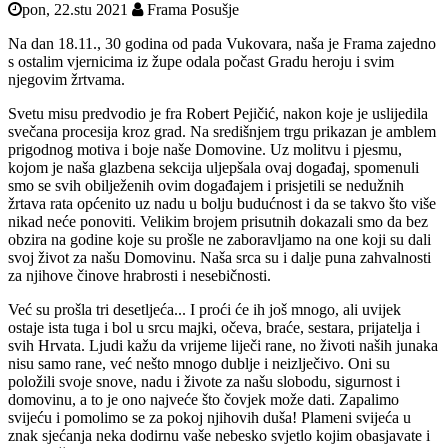
pon, 22.stu 2021
Frama Posušje
Na dan 18.11., 30 godina od pada Vukovara, naša je Frama zajedno
s ostalim vjernicima iz župe odala počast Gradu heroju i svim
njegovim žrtvama.
Svetu misu predvodio je fra Robert Pejičić, nakon koje je uslijedila
svečana procesija kroz grad. Na središnjem trgu prikazan je amblem
prigodnog motiva i boje naše Domovine. Uz molitvu i pjesmu,
kojom je naša glazbena sekcija uljepšala ovaj događaj, spomenuli
smo se svih obilježenih ovim događajem i prisjetili se nedužnih
žrtava rata općenito uz nadu u bolju budućnost i da se takvo što više
nikad neće ponoviti. Velikim brojem prisutnih dokazali smo da bez
obzira na godine koje su prošle ne zaboravljamo na one koji su dali
svoj život za našu Domovinu. Naša srca su i dalje puna zahvalnosti
za njihove činove hrabrosti i nesebičnosti.
Već su prošla tri desetljeća... I proći će ih još mnogo, ali uvijek
ostaje ista tuga i bol u srcu majki, očeva, braće, sestara, prijatelja i
svih Hrvata. Ljudi kažu da vrijeme liječi rane, no životi naših junaka
nisu samo rane, već nešto mnogo dublje i neizlječivo. Oni su
položili svoje snove, nadu i živote za našu slobodu, sigurnost i
domovinu, a to je ono najveće što čovjek može dati. Zapalimo
svijeću i pomolimo se za pokoj njihovih duša! Plameni svijeća u
znak sjećanja neka dodirnu vaše nebesko svjetlo kojim obasjavate i