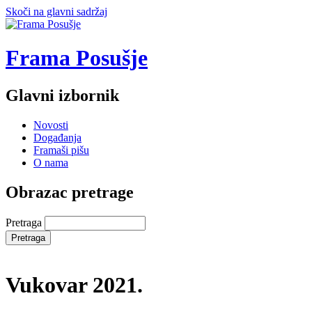
Skoči na glavni sadržaj
Frama Posušje
Glavni izbornik
Novosti
Događanja
Framaši pišu
O nama
Obrazac pretrage
Pretraga
Vukovar 2021.