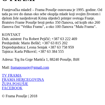
Franjevačka mladež – Frama Posušje osnovana je 1995. godine. Od
tada pa sve do danas oko sebe okuplja mlade koji svojim životom i
djelom žele nasljedovati Krista slijedeći primjer svetoga Franje.
Bratstvo Frame Posušje broji preko 350 članova, od kojih oko 260
članova čini "Veliku Framu", a oko 100 članova "Malu Framu".
KONTAKT
Duh. asistent: Fra Robert Pejičić; +387 63 222 469
Predsjednik: Mario Bešlić; +387 63 815 202
Dopredsjednica: Leona Senjak +387 63 758 959
Tajnica: Karla Pišković; +387 63 384 555
Adresa: Trg fra Grge Martića 1, 88240 Posušje, BiH
Mail:
framaposusje@gmail.com
TV FRAMA
FRAMA HERCEGOVINA
ŽUPA POSUŠJE
FACEBOOK
© Frama Posušje | 2018