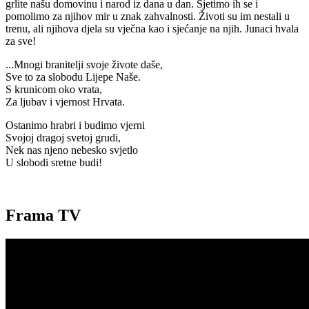
grlite našu domovinu i narod iz dana u dan. Sjetimo ih se i
pomolimo za njihov mir u znak zahvalnosti. Životi su im nestali u
trenu, ali njihova djela su vječna kao i sjećanje na njih. Junaci hvala
za sve!
...Mnogi branitelji svoje živote daše,
Sve to za slobodu Lijepe Naše.
S krunicom oko vrata,
Za ljubav i vjernost Hrvata.
Ostanimo hrabri i budimo vjerni
Svojoj dragoj svetoj grudi,
Nek nas njeno nebesko svjetlo
U slobodi sretne budi!
Frama TV