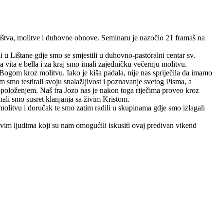
ništva, molitve i duhovne obnove. Seminaru je nazočio 21 framaš na
 u Lištane gdje smo se smjestili u duhovno-pastoralni centar sv.
 vita e bella i za kraj smo imali zajedničku večernju molitvu.
ogom kroz molitvu. Iako je kiša padala, nije nas spriječila da imamo
m smo testirali svoju snalažljivost i poznavanje svetog Pisma, a
spoloženjem. Naš fra Jozo nas je nakon toga riječima proveo kroz
imali smo susret klanjanja sa živim Kristom.
 molitvu i doručak te smo zatim radili u skupinama gdje smo izlagali
m ljudima koji su nam omogućili iskusiti ovaj predivan vikend