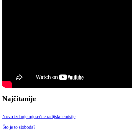
Najčitanije
Novo izdanje mjesečne radijske emisije
Što je to sloboda?