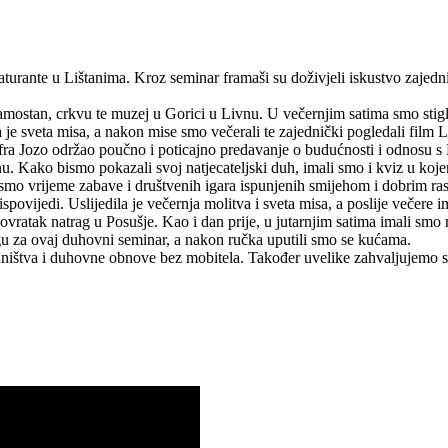
aturante u Lištanima. Kroz seminar framaši su doživjeli iskustvo zajed
samostan, crkvu te muzej u Gorici u Livnu. U večernjim satima smo stigli
e sveta misa, a nakon mise smo večerali te zajednički pogledali film La
ra Jozo održao poučno i poticajno predavanje o budućnosti i odnosu s B
nu. Kako bismo pokazali svoj natjecateljski duh, imali smo i kviz u koje
 smo vrijeme zabave i društvenih igara ispunjenih smijehom i dobrim ra
povijedi. Uslijedila je večernja molitva i sveta misa, a poslije večere 
ovratak natrag u Posušje. Kao i dan prije, u jutarnjim satima imali smo
u za ovaj duhovni seminar, a nakon ručka uputili smo se kućama.
štva i duhovne obnove bez mobitela. Također uvelike zahvaljujemo svi