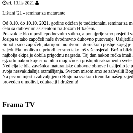
sri, 13.lis 2021
Lištani '21 - seminar za maturante
Od 8.10. do 10.10. 2021. godine održan je tradicionalni seminar za m
čelu sa duhovnim asistentom fra Jozom Hrkaćem.
Polazak je bio u poslijepodnevnim satima, a ponajprije smo posjetili 
Josipa te tako započeli naše dvodnevno duhovno putovanje. Uslijedila j
Subotu smo započeli jutarnjom molitvom i doručkom poslije kojeg je f
zajedničku molitvu u prirodi jer smo tako još više osjećali Božju blizi
najbolja ekipa je dobila prigodnu nagradu. Taj dan nakon ručka imali
egzortu nakon koje smo bili u mogućnosti pristupiti sakramentu svete is
Nedjelja je bila završnica maturantske duhovne obnove i uslijedio je p
svoja nesvakidašnja razmišljanja. Svetom misom smo se zahvalili Bog
Na prvom mjestu zahvaljujemo Bogu na svakom trenutku našeg zajedni
proveden u molitvi, edukaciji i druženju!
Frama TV