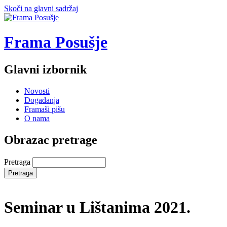
Skoči na glavni sadržaj
Frama Posušje
Glavni izbornik
Novosti
Događanja
Framaši pišu
O nama
Obrazac pretrage
Pretraga
Seminar u Lištanima 2021.