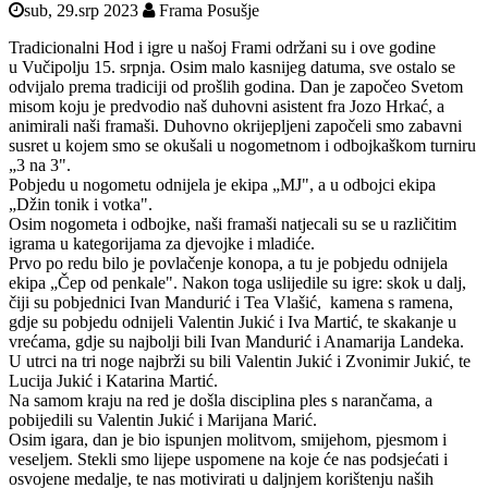
sub, 29.srp 2023
Frama Posušje
Tradicionalni Hod i igre u našoj Frami održani su i ove godine
u Vučipolju 15. srpnja. Osim malo kasnijeg datuma, sve ostalo se
odvijalo prema tradiciji od prošlih godina. Dan je započeo Svetom
misom koju je predvodio naš duhovni asistent fra Jozo Hrkać, a
animirali naši framaši. Duhovno okrijepljeni započeli smo zabavni
susret u kojem smo se okušali u nogometnom i odbojkaškom turniru
„3 na 3".
Pobjedu u nogometu odnijela je ekipa „MJ", a u odbojci ekipa
„Džin tonik i votka".
Osim nogometa i odbojke, naši framaši natjecali su se u različitim
igrama u kategorijama za djevojke i mladiće.
Prvo po redu bilo je povlačenje konopa, a tu je pobjedu odnijela
ekipa „Čep od penkale". Nakon toga uslijedile su igre: skok u dalj,
čiji su pobjednici Ivan Mandurić i Tea Vlašić, kamena s ramena,
gdje su pobjedu odnijeli Valentin Jukić i Iva Martić, te skakanje u
vrećama, gdje su najbolji bili Ivan Mandurić i Anamarija Landeka.
U utrci na tri noge najbrži su bili Valentin Jukić i Zvonimir Jukić, te
Lucija Jukić i Katarina Martić.
Na samom kraju na red je došla disciplina ples s narančama, a
pobijedili su Valentin Jukić i Marijana Marić.
Osim igara, dan je bio ispunjen molitvom, smijehom, pjesmom i
veseljem. Stekli smo lijepe uspomene na koje će nas podsjećati i
osvojene medalje, te nas motivirati u daljnjem korištenju naših