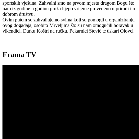
sportskih vještina. Zahvalni smo na prvom mjestu dragom Bogu što
nam iz godine u godinu pruža lijepo vrijeme provedeno u prirodi i u
dobrom društvu.
Ovim putem se zahvaljujemo svima koji su pomogli u organiziranju
ovog događaja, osobito Mrveljima što su nam omogućili boravak u
vikendici, Darku Koštri na ručku, Pekarnici Stević te tiskari Olovci.
Frama TV