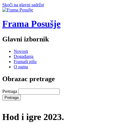
Skoči na glavni sadržaj
Frama Posušje
Glavni izbornik
Novosti
Događanja
Framaši pišu
O nama
Obrazac pretrage
Pretraga
Hod i igre 2023.