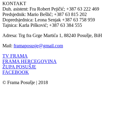
KONTAKT
Duh. asistent: Fra Robert Pejičić; +387 63 222 469
Predsjednik: Mario Bešlić; +387 63 815 202
Dopredsjednica: Leona Senjak +387 63 758 959
Tajnica: Karla Pišković; +387 63 384 555
Adresa: Trg fra Grge Martića 1, 88240 Posušje, BiH
Mail:
framaposusje@gmail.com
TV FRAMA
FRAMA HERCEGOVINA
ŽUPA POSUŠJE
FACEBOOK
© Frama Posušje | 2018