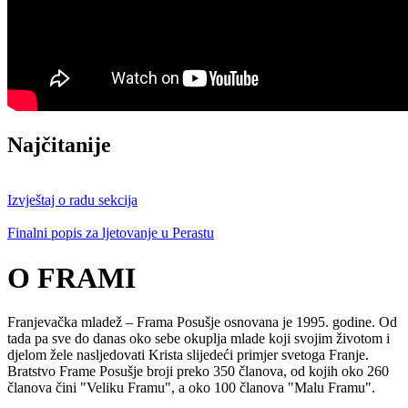
Najčitanije
Izvještaj o radu sekcija
Finalni popis za ljetovanje u Perastu
O FRAMI
Franjevačka mladež – Frama Posušje osnovana je 1995. godine. Od
tada pa sve do danas oko sebe okuplja mlade koji svojim životom i
djelom žele nasljedovati Krista slijedeći primjer svetoga Franje.
Bratstvo Frame Posušje broji preko 350 članova, od kojih oko 260
članova čini "Veliku Framu", a oko 100 članova "Malu Framu".