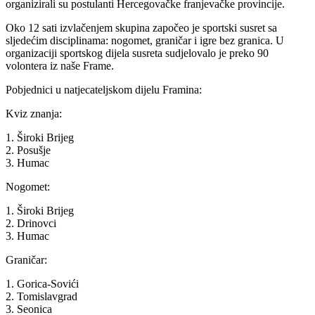
organizirali su postulanti Hercegovačke franjevačke provincije.
Oko 12 sati izvlačenjem skupina započeo je sportski susret sa
sljedećim disciplinama: nogomet, graničar i igre bez granica. U
organizaciji sportskog dijela susreta sudjelovalo je preko 90
volontera iz naše Frame.
Pobjednici u natjecateljskom dijelu Framina:
Kviz znanja:
1. Široki Brijeg
2. Posušje
3. Humac
Nogomet:
1. Široki Brijeg
2. Drinovci
3. Humac
Graničar:
1. Gorica-Sovići
2. Tomislavgrad
3. Seonica