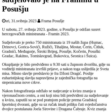
Posušju
sri, 31.svibnja 2023
Frama Posušje
U subotu, 27. svibnja 2023. godine, u Posušju je održan susret
hercegovačkih ministranata - Framin 2023.
Sudjelovalo je preko 750 ministranata iz 19 naših župa (Humac,
Drinovci, Gorica-Sovići, Ružići, Tihaljina, Mostar, Čerin, Čitluk,
Gradnići, Međugorje, Široki Brijeg, Posušje, Kočerin, Posuški
Gradac, Rakitno, Tomislavgrad, Bukovica, Seonica i Šuica).
Okupljanje je bilo predviđeno u 9:30 sati u župnom dvorištu, gdje su
voditelji ministranata izvršili prijave, a nakon toga uslijedila je Sveta
misa. Misno slavlje predslavio je fra Džoni Dragić. Poslije
euharistijskog slavlja napravljena je zajednička fotografija na
stepenicama nove crkve.
Nakon fotografiranja održalo se natjecanje u kvizu znanja u
vjeronaučnom centru, a oni koji nisu bili predviđeni za sudjelovanje
u kvizu, zaputili su se pod pratnjom policije prema Gradskoj
športskoj dvorani, gdje su uz ručak imali priliku čuti svjedočanstva
dvojice postulanata Joela Sirovine i Dragana Čabraje. Kviz znanja