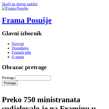
Skoči na glavni sadržaj
Frama Posušje
Glavni izbornik
Novosti
Događanja
Framaši pišu
O nama
Obrazac pretrage
Pretraga
Preko 750 ministranata
sudjelovalo je na Framinu u