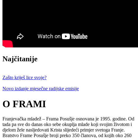
Najčitanije
Zašto kriješ lice svoje?
Novo izdanje mjesečne radijske emisije
O FRAMI
Franjevačka mladež – Frama Posušje osnovana je 1995. godine. Od
tada pa sve do danas oko sebe okuplja mlade koji svojim životom i
djelom žele nasljedovati Krista slijedeći primjer svetoga Franje.
Bratstvo Frame Posušje broji preko 350 članova, od kojih oko 260