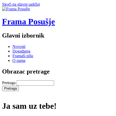
Skoči na glavni sadržaj
Frama Posušje
Glavni izbornik
Novosti
Događanja
Framaši pišu
O nama
Obrazac pretrage
Pretraga
Ja sam uz tebe!