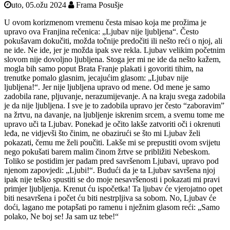
uto, 05.ožu 2024
Frama Posušje
U ovom korizmenom vremenu česta misao koja me prožima je
upravo ova Franjina rečenica: „Ljubav nije ljubljena“. Često
pokušavam dokučiti, možda točnije predočiti ili nešto reći o njoj, ali
ne ide. Ne ide, jer je možda ipak sve rekla. Ljubav velikim početnim
slovom nije dovoljno ljubljena. Stoga jer mi ne ide da nešto kažem,
mogla bih samo poput Brata Franje plakati i govoriti tihim, na
trenutke pomalo glasnim, jecajućim glasom: „Ljubav nije
ljubljena!“. Jer nije ljubljena upravo od mene. Od mene je samo
zadobila rane, pljuvanje, nerazumijevanje. A na kraju svega zadobila
je da nije ljubljena. I sve je to zadobila upravo jer često “zaboravim”
na žrtvu, na davanje, na ljubljenje iskrenim srcem, a svemu tome me
upravo uči ta Ljubav. Ponekad je očito lakše zatvoriti oči i okrenuti
leđa, ne vidjevši što činim, ne obazirući se što mi Ljubav želi
pokazati, čemu me želi poučiti. Lakše mi se prepustiti ovom svijetu
nego pokušati barem malim činom žrtve se približiti Nebeskom.
Toliko se postidim jer padam pred savršenom Ljubavi, upravo pod
njenom zapovjedi: „Ljubi!“. Budući da je ta Ljubav savršena njoj
ipak nije teško spustiti se do moje nesavršenosti i pokazati mi pravi
primjer ljubljenja. Krenut ću ispočetka! Ta ljubav će vjerojatno opet
biti nesavršena i počet ću biti nestrpljiva sa sobom. No, Ljubav će
doći, lagano me potapšati po ramenu i nježnim glasom reći: „Samo
polako, Ne boj se! Ja sam uz tebe!“