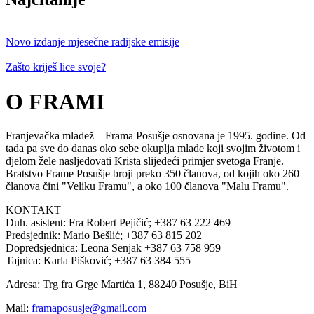
Novo izdanje mjesečne radijske emisije
Zašto kriješ lice svoje?
O FRAMI
Franjevačka mladež – Frama Posušje osnovana je 1995. godine. Od
tada pa sve do danas oko sebe okuplja mlade koji svojim životom i
djelom žele nasljedovati Krista slijedeći primjer svetoga Franje.
Bratstvo Frame Posušje broji preko 350 članova, od kojih oko 260
članova čini "Veliku Framu", a oko 100 članova "Malu Framu".
KONTAKT
Duh. asistent: Fra Robert Pejičić; +387 63 222 469
Predsjednik: Mario Bešlić; +387 63 815 202
Dopredsjednica: Leona Senjak +387 63 758 959
Tajnica: Karla Pišković; +387 63 384 555
Adresa: Trg fra Grge Martića 1, 88240 Posušje, BiH
Mail:
framaposusje@gmail.com