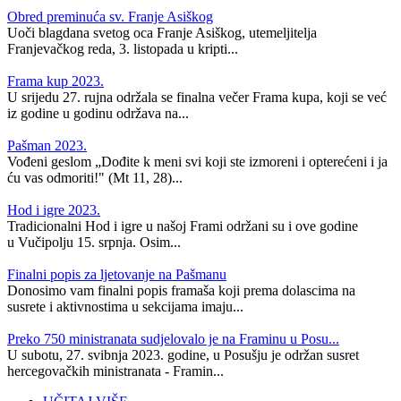
Obred preminuća sv. Franje Asiškog
Uoči blagdana svetog oca Franje Asiškog, utemeljitelja
Franjevačkog reda, 3. listopada u kripti...
Frama kup 2023.
U srijedu 27. rujna održala se finalna večer Frama kupa, koji se već
iz godine u godinu održava na...
Pašman 2023.
Vođeni geslom „Dođite k meni svi koji ste izmoreni i opterećeni i ja
ću vas odmoriti!" (Mt 11, 28)...
Hod i igre 2023.
Tradicionalni Hod i igre u našoj Frami održani su i ove godine
u Vučipolju 15. srpnja. Osim...
Finalni popis za ljetovanje na Pašmanu
Donosimo vam finalni popis framaša koji prema dolascima na
susrete i aktivnostima u sekcijama imaju...
Preko 750 ministranata sudjelovalo je na Framinu u Posu...
U subotu, 27. svibnja 2023. godine, u Posušju je održan susret
hercegovačkih ministranata - Framin...