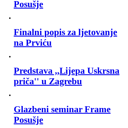
Posušje
Finalni popis za ljetovanje
na Prviću
Predstava ,,Lijepa Uskrsna
priča'' u Zagrebu
Glazbeni seminar Frame
Posušje