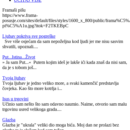
UČITAJ VIŠE
Framaši pišu
https://www.frama-
posusje.com/sites/default/files/styles/1600_x_800/public/frama%C5%
pi%C5%A1u.jpg?itok=F2TKEBpC
Ljubav pokriva sve pogreške
Sve više osjećam da sam nepoželjna kod ljudi jer me nisu sasvim
shvatili, upoznali....
Put...Istina...Život
» Ja sam Put...« Putem kojim ideš je lakše ići kada znaš da nisi sam,
da je s tobom još...
Tvoja ljubav
Tvoja ljubav je jedno veliko more, a svaki kamenčić predstavlja
čovjeka. Kao što more kotrlja i...
Isus u trgovini
Učinio sam nešto što sam odavno naumio. Naime, otvorio sam malu
trgovinu usred velikoga grada....
Glazba
Glazba je "ukrala" veliki dio moga bića. Moj dan ne prolazi bez