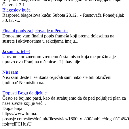
Četvrtak 2.1...
Blagoslov kuća
Raspored blagoslova kuća: Subota 28.12. • Rastovača Ponedjeljak
30.12. •...
Finalni popis za ljetovanje u Perastu
Donosimo vam finalni popis framaša koji prema dolascima na
susrete i aktivnostima u sekcijama imaju...
Ja sam uz tebe!
U ovom korizmenom vremenu česta misao koja me prožima je
upravo ova Franjina rečenica: „Ljubav nije...
Nisi sam
Nisi sam Jeste li se ikada osjećali sami iako ste bili okruženi
ljudima? Ne mislim na...
Dopusti Bogu da djeluje
Često se bojimo pasti, kao da strahujemo da će pad poljuljati plan za
naše živote koji je već...
Događanja
https://www.frama-
posusje.com/sites/default/files/styles/1600_x_800/public/doga%C4%9
itok=elFCHusU