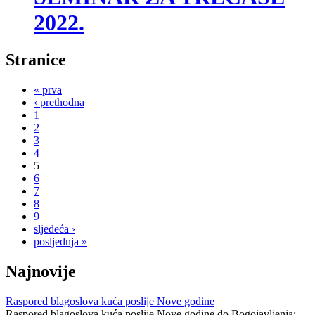
2022.
Stranice
« prva
‹ prethodna
1
2
3
4
5
6
7
8
9
sljedeća ›
posljednja »
Najnovije
Raspored blagoslova kuća poslije Nove godine
Raspored blagoslova kuća poslije Nove godine do Bogojavljenja: