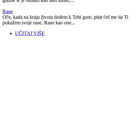
glazbe te je slušam kad sam tužan,...
Rane
Oče, kada na kraju života dođem k Tebi gore, pitat ćeš me da Ti
pokažem svoje rane. Rane kao one...
UČITAJ VIŠE