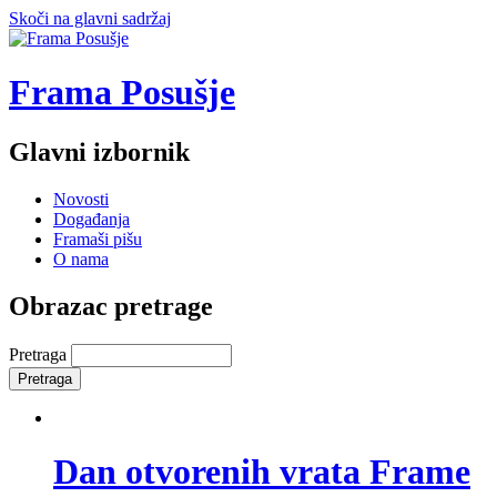
Skoči na glavni sadržaj
Frama Posušje
Glavni izbornik
Novosti
Događanja
Framaši pišu
O nama
Obrazac pretrage
Pretraga
Dan otvorenih vrata Frame