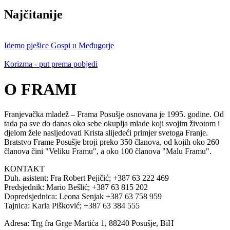
Najčitanije
Idemo pješice Gospi u Međugorje
Korizma - put prema pobjedi
O FRAMI
Franjevačka mladež – Frama Posušje osnovana je 1995. godine. Od
tada pa sve do danas oko sebe okuplja mlade koji svojim životom i
djelom žele nasljedovati Krista slijedeći primjer svetoga Franje.
Bratstvo Frame Posušje broji preko 350 članova, od kojih oko 260
članova čini "Veliku Framu", a oko 100 članova "Malu Framu".
KONTAKT
Duh. asistent: Fra Robert Pejičić; +387 63 222 469
Predsjednik: Mario Bešlić; +387 63 815 202
Dopredsjednica: Leona Senjak +387 63 758 959
Tajnica: Karla Pišković; +387 63 384 555
Adresa: Trg fra Grge Martića 1, 88240 Posušje, BiH