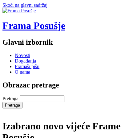
Skoči na glavni sadržaj
Frama Posušje
Glavni izbornik
Novosti
Događanja
Framaši pišu
O nama
Obrazac pretrage
Pretraga
Izabrano novo vijeće Frame
Posušje