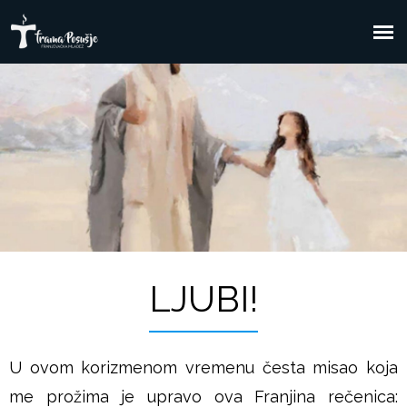
Skoči
na
F
Glavni
glavni
sadržaj
izbornik
r
a
m
a
P
LJUBI!
o
U ovom korizmenom vremenu česta misao koja
s
me prožima je upravo ova Franjina rečenica: