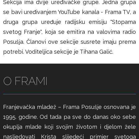
Sekcija ima dvije uređivačke grupe. Jedna grupa
se bavi uređivanjem YouTube kanala - Frama TV, a
druga grupa uređuje radijsku emisiju "Stopama
svetog Franje", koja se emitira na valovima radio
Posušja. Članovi ove sekcije susrete imaju prema
potrebi. Voditeljica sekcije je Tihana Galić.
O FRAMI
Franjevačka mladež – Frama Posušje osnovana je
1995. godine. Od tada pa sve do danas oko sebe
okuplja mlade koji svojim životom i djelom žele
nasljedovati Krista slijedeći primjer svetoga