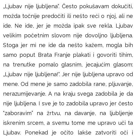
u
„Ljubav nije ljubljena“. Često pokušavam dokučiti,
možda točnije predočiti ili nešto reći o njoj, ali ne
š
ide. Ne ide, jer je možda ipak sve rekla. Ljubav
j
velikim početnim slovom nije dovoljno ljubljena.
Stoga jer mi ne ide da nešto kažem, mogla bih
e
samo poput Brata Franje plakati i govoriti tihim,
na trenutke pomalo glasnim, jecajućim glasom:
„Ljubav nije ljubljena!“. Jer nije ljubljena upravo od
mene. Od mene je samo zadobila rane, pljuvanje,
nerazumijevanje. A na kraju svega zadobila je da
nije ljubljena. I sve je to zadobila upravo jer često
“zaboravim” na žrtvu, na davanje, na ljubljenje
iskrenim srcem, a svemu tome me upravo uči ta
Ljubav. Ponekad je očito lakše zatvoriti oči i