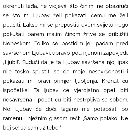
okrenuti leđa, ne vidjevši što činim, ne obazirući
se što mi Ljubav želi pokazati, čemu me želi
poučiti. Lakše mi se prepustiti ovom svijetu nego
pokušati barem malim činom žrtve se približiti
Nebeskom. Toliko se postidim jer padam pred
savršenom Ljubavi, upravo pod njenom zapovjedi:
„Ljubi!“. Budući da je ta Ljubav savršena njoj ipak
nije teško spustiti se do moje nesavršenosti i
pokazati mi pravi primjer ljubljenja. Krenut ću
ispočetka! Ta ljubav će vjerojatno opet biti
nesavršena i počet ću biti nestrpljiva sa sobom.
No, Ljubav će doći, lagano me potapšati po
ramenu i nježnim glasom reći: „Samo polako, Ne
boj se! Ja sam uz tebe!“