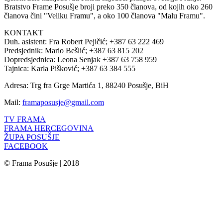
Bratstvo Frame Posušje broji preko 350 članova, od kojih oko 260
članova čini "Veliku Framu", a oko 100 članova "Malu Framu".
KONTAKT
Duh. asistent: Fra Robert Pejičić; +387 63 222 469
Predsjednik: Mario Bešlić; +387 63 815 202
Dopredsjednica: Leona Senjak +387 63 758 959
Tajnica: Karla Pišković; +387 63 384 555
Adresa: Trg fra Grge Martića 1, 88240 Posušje, BiH
Mail:
framaposusje@gmail.com
TV FRAMA
FRAMA HERCEGOVINA
ŽUPA POSUŠJE
FACEBOOK
© Frama Posušje | 2018