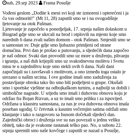
sub, 29.srp 2023
Frama Posušje
Vođeni geslom „Dođite k meni svi koji ste izmoreni i opterećeni i ja
ću vas odmoriti!" (Mt 11, 28) zaputili smo se i na ovogodišnje
ljetovanje na otok Pašman.
Ljetovanje je započelo u ponedjeljak, 17. srpnja našim dolaskom u
Biograd gdje smo se ukrcali na brod i otplovili na mjesto koje smo
narednih 6 dana zvali našim domom - otok Pašman. Smjestili smo se
u samostan sv. Duje gdje smo ljubazno primljeni od strane
domaćina. Prvi dan je prošao u putovanju, a sljedećih dana započeo
je naš odmor. Svaki dan provodili smo uz more u druženju, plivanju
i igranju, a naš duh krijepili smo uz svakodnevnu molitvu i Svetu
misu te u zajedništvu koje smo stekli ovih 6 dana. Naši dani
započinjali su i završavali s molitvom, a ono između toga ostalo je
urezano u našim srcima. I ove godine imali smo zaduženja za
postavljanje obroka tako što smo bili podjeljeni u grupe. Okušali
smo i sportske vještine na odbojkaškom turniru, a najbolji su dobili i
simbolične nagrade. U srijedu smo imali i duhovnu obnovu koju je
održao fra Bojan Rizvan, a uz to imali smo priliku i za ispovijed.
Održana u klaustru samostana, za nas je ova duhovna obnova imala
poseban ugođaj. U četvrtak u kasnim večernjim satima održali smo
klanjanje i tako u razgovoru sa Isusom dočekali sljedeći dan.
Zajednički obroci i druženja sve su nas povezali u jednu veliku
obitelj, tako da je svakome rastanak teško pao. No, u subotu 22.
srpnja spremili smo naše kovčege i zaputili se nazad u Posušje,