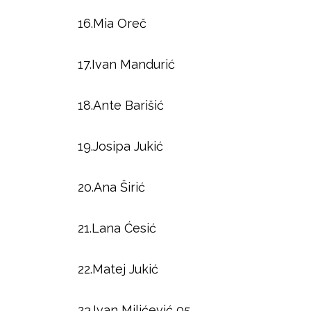
16.Mia Oreč
17.Ivan Mandurić
18.Ante Barišić
19.Josipa Jukić
20.Ana Širić
21.Lana Ćesić
22.Matej Jukić
23.Ivan Milićević 05