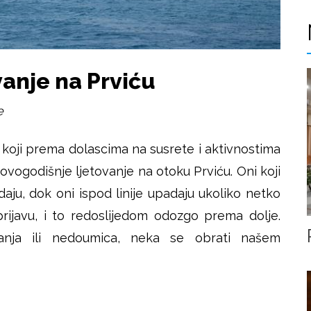
vanje na Prviću
e
oji prema dolascima na susrete i aktivnostima
vogodišnje ljetovanje na otoku Prviću. Oni koji
daju, dok oni ispod linije upadaju ukoliko netko
prijavu, i to redoslijedom odozgo prema dolje.
anja ili nedoumica, neka se obrati našem