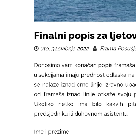
i
k
u
š
Finalni popis za ljeto
j
uto, 31.svibnja 2022
Frama Posušj
e
Donosimo vam konačan popis framaša k
u sekcijama imaju prednost odlaska na o
se nalaze iznad crne linije izravno upa
od framaša iznad linije otkaže svoju 
Ukoliko netko ima bilo kakvih pit
predsjedniku ili duhovnom asistentu.
Ime i prezime