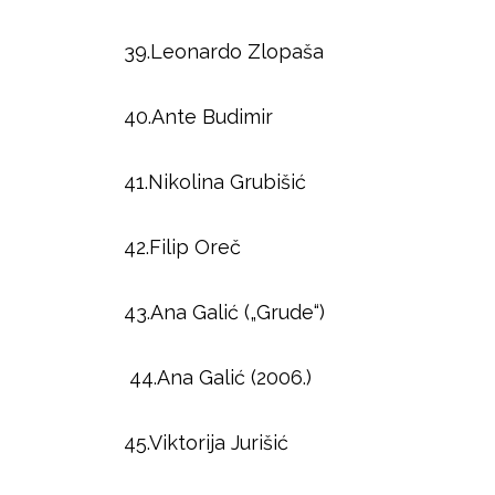
39.Leonardo Zlopaša
40.Ante Budimir
41.Nikolina Grubišić
42.Filip Oreč
43.Ana Galić („Grude“)
44.Ana Galić (2006.)
45.Viktorija Jurišić