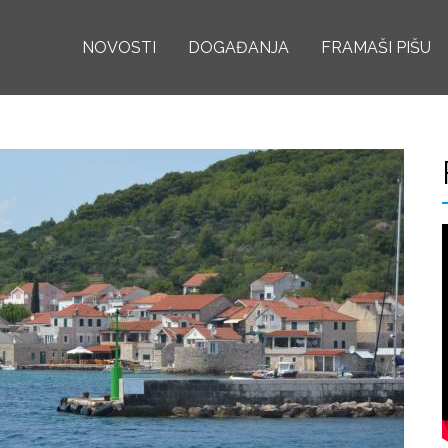
Skoči
NOVOSTI
na
DOGAĐANJA
FRAMAŠI PIŠU
glavni
sadržaj