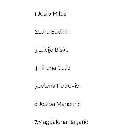
1.Josip Miloš
2.Lara Budimir
3.Lucija Biško
4.Tihana Galić
5.Jelena Petrović
6.Josipa Mandurić
7.Magdalena Bagarić