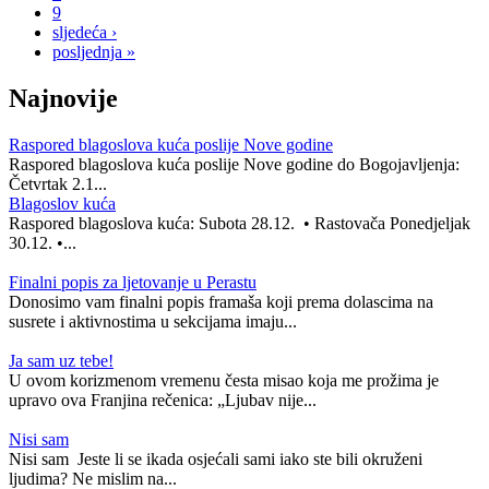
9
sljedeća ›
posljednja »
Najnovije
Raspored blagoslova kuća poslije Nove godine
Raspored blagoslova kuća poslije Nove godine do Bogojavljenja:
Četvrtak 2.1...
Blagoslov kuća
Raspored blagoslova kuća: Subota 28.12. • Rastovača Ponedjeljak
30.12. •...
Finalni popis za ljetovanje u Perastu
Donosimo vam finalni popis framaša koji prema dolascima na
susrete i aktivnostima u sekcijama imaju...
Ja sam uz tebe!
U ovom korizmenom vremenu česta misao koja me prožima je
upravo ova Franjina rečenica: „Ljubav nije...
Nisi sam
Nisi sam Jeste li se ikada osjećali sami iako ste bili okruženi
ljudima? Ne mislim na...