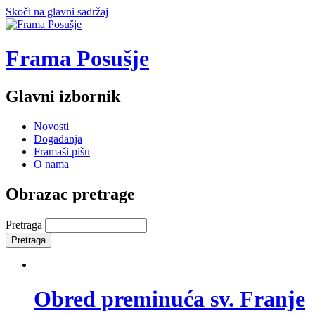
Skoči na glavni sadržaj
Frama Posušje
Glavni izbornik
Novosti
Događanja
Framaši pišu
O nama
Obrazac pretrage
Pretraga
Obred preminuća sv. Franje