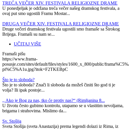
TREĆA VEČER XIV. FESTIVALA RELIGIOZNE DRAME
U ponedjeljak je održana treća večer našeg dramskog festivala, a
ovaj put smo ugostili Framu Mostar...
​​​​DRUGA VEČER XIV. FESTIVALA RELIGIOZNE DRAME
Druge večeri dramskog festivala ugostili smo framaše sa Širokog
Brijega. Framaši su nam se...
UČITAJ VIŠE
Framaši pišu
https://www.frama-
posusje.com/sites/default/files/styles/1600_x_800/public/frama%C5%
pi%C5%A1u.jpg?itok=F2TKEBpC
Što je to sloboda?
Što je to sloboda? Znači li sloboda da možeš činiti što god ti je
volja? Ili ipak postoje...
,, Ako je Bog za nas, tko će protiv nas?“ (Rimljanina 8...
U životu često gubimo kontrolu, utapamo se u vlastitim nevoljama,
brigama i strahovima. Mislimo da...
Sv. Stošija
Sveta Stošija (sveta Anastazija) prema legendi dolazi iz Rima, iz