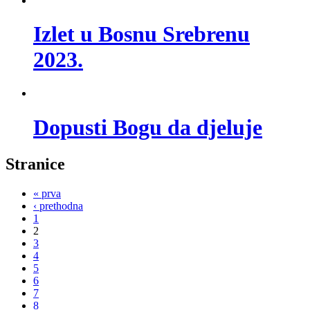
Izlet u Bosnu Srebrenu
2023.
Dopusti Bogu da djeluje
Stranice
« prva
‹ prethodna
1
2
3
4
5
6
7
8