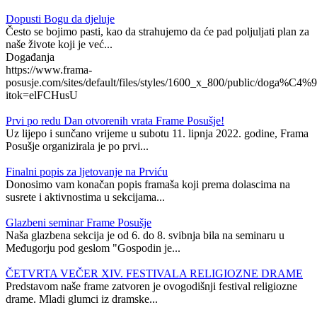
Dopusti Bogu da djeluje
Često se bojimo pasti, kao da strahujemo da će pad poljuljati plan za
naše živote koji je već...
Događanja
https://www.frama-
posusje.com/sites/default/files/styles/1600_x_800/public/doga%C4%9
itok=elFCHusU
Prvi po redu Dan otvorenih vrata Frame Posušje!
Uz lijepo i sunčano vrijeme u subotu 11. lipnja 2022. godine, Frama
Posušje organizirala je po prvi...
Finalni popis za ljetovanje na Prviću
Donosimo vam konačan popis framaša koji prema dolascima na
susrete i aktivnostima u sekcijama...
Glazbeni seminar Frame Posušje
Naša glazbena sekcija je od 6. do 8. svibnja bila na seminaru u
Međugorju pod geslom "Gospodin je...
ČETVRTA VEČER XIV. FESTIVALA RELIGIOZNE DRAME
Predstavom naše frame zatvoren je ovogodišnji festival religiozne
drame. Mladi glumci iz dramske...