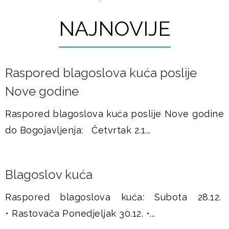
t
u
r
NAJNOVIJE
š
a
j
n
Raspored blagoslova kuća poslije
i
e
Nove godine
c
e
Raspored blagoslova kuća poslije Nove godine
do Bogojavljenja: Četvrtak 2.1...
Blagoslov kuća
Raspored blagoslova kuća: Subota 28.12.
• Rastovača Ponedjeljak 30.12. •...