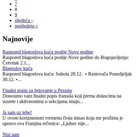
7
8
9
sljedeća ›
posljednja »
Najnovije
Raspored blagoslova kuća poslije Nove godine
Raspored blagoslova kuća poslije Nove godine do Bogojavljenja:
Četvrtak 2.1...
Blagoslov kuća
Raspored blagoslova kuća: Subota 28.12. • Rastovača Ponedjeljak
30.12. •...
Finalni popis za ljetovanje u Perastu
Donosimo vam finalni popis framaša koji prema dolascima na
susrete i aktivnostima u sekcijama imaju...
Ja sam uz tebe!
U ovom korizmenom vremenu česta misao koja me prožima je
upravo ova Franjina rečenica: „Ljubav nije...
Nisi sam