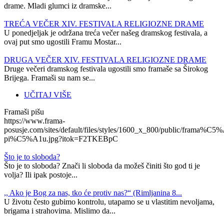
drame. Mladi glumci iz dramske...
TREĆA VEČER XIV. FESTIVALA RELIGIOZNE DRAME
U ponedjeljak je održana treća večer našeg dramskog festivala, a
ovaj put smo ugostili Framu Mostar...
​​​​DRUGA VEČER XIV. FESTIVALA RELIGIOZNE DRAME
Druge večeri dramskog festivala ugostili smo framaše sa Širokog
Brijega. Framaši su nam se...
UČITAJ VIŠE
Framaši pišu
https://www.frama-
posusje.com/sites/default/files/styles/1600_x_800/public/frama%C5%
pi%C5%A1u.jpg?itok=F2TKEBpC
Što je to sloboda?
Što je to sloboda? Znači li sloboda da možeš činiti što god ti je
volja? Ili ipak postoje...
,, Ako je Bog za nas, tko će protiv nas?“ (Rimljanina 8...
U životu često gubimo kontrolu, utapamo se u vlastitim nevoljama,
brigama i strahovima. Mislimo da...