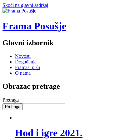
Skoči na glavni sadržaj
Frama Posušje
Glavni izbornik
Novosti
Događanja
Framaši pišu
O nama
Obrazac pretrage
Pretraga
Hod i igre 2021.