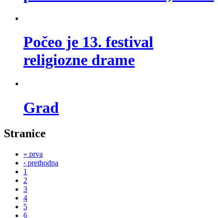
Počeo je 13. festival
religiozne drame
Grad
Stranice
« prva
‹ prethodna
1
2
3
4
5
6