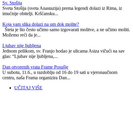
Sv. Stošija
Sveta Stošija (sveta Anastazija) prema legendi dolazi iz Rima, iz
imućnije obitelji. Kršćansku...
Koja vam slika dolazi na um dok molite?
Šteta je što često učimo samo izgovarati molitve, a ne učimo moliti.
Možemo reći da je...
Ljubav nije ljubljena
Jednom prilikom, sv. Franjo hodao je ulicama Asiza vičući na sav
glas: “Ljubav nije ljubljena,...
Dan otvorenih vrata Frame Posušje
U subotu, 11.6., u razdoblju od 16 do 19 sati u vjeronaučnom
centru, naša Frama organizira Dan...
UČITAJ VIŠE