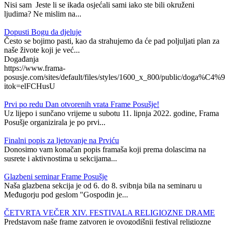
Nisi sam Jeste li se ikada osjećali sami iako ste bili okruženi
ljudima? Ne mislim na...
Dopusti Bogu da djeluje
Često se bojimo pasti, kao da strahujemo da će pad poljuljati plan za
naše živote koji je već...
Događanja
https://www.frama-
posusje.com/sites/default/files/styles/1600_x_800/public/doga%C4%9
itok=elFCHusU
Prvi po redu Dan otvorenih vrata Frame Posušje!
Uz lijepo i sunčano vrijeme u subotu 11. lipnja 2022. godine, Frama
Posušje organizirala je po prvi...
Finalni popis za ljetovanje na Prviću
Donosimo vam konačan popis framaša koji prema dolascima na
susrete i aktivnostima u sekcijama...
Glazbeni seminar Frame Posušje
Naša glazbena sekcija je od 6. do 8. svibnja bila na seminaru u
Međugorju pod geslom "Gospodin je...
ČETVRTA VEČER XIV. FESTIVALA RELIGIOZNE DRAME
Predstavom naše frame zatvoren je ovogodišnji festival religiozne