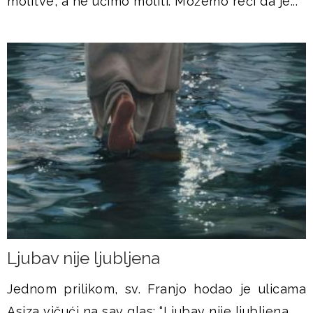
molitve, a ne učimo moliti. Možemo reći da je...
Ljubav nije ljubljena
Jednom prilikom, sv. Franjo hodao je ulicama
Asiza vičući na sav glas: “Ljubav nije ljubljena,...