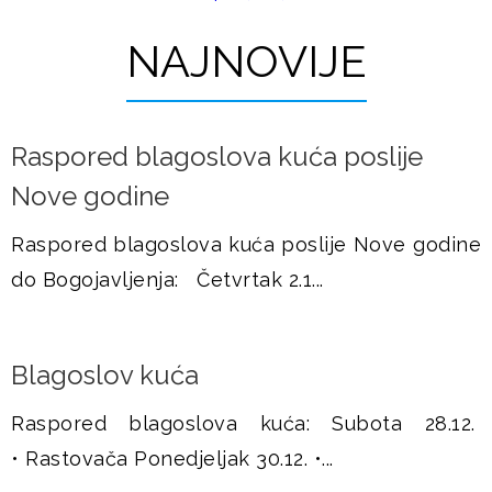
t
u
r
NAJNOVIJE
š
a
j
n
Raspored blagoslova kuća poslije
i
e
Nove godine
c
e
Raspored blagoslova kuća poslije Nove godine
do Bogojavljenja: Četvrtak 2.1...
Blagoslov kuća
Raspored blagoslova kuća: Subota 28.12.
• Rastovača Ponedjeljak 30.12. •...