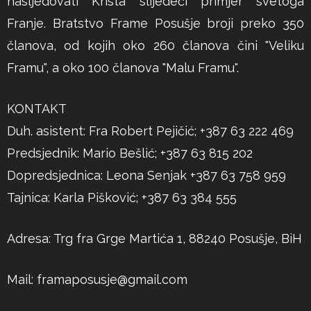
nasljedovati Krista slijedeći primjer svetoga
Franje. Bratstvo Frame Posušje broji preko 350
članova, od kojih oko 260 članova čini "Veliku
Framu", a oko 100 članova "Malu Framu".
KONTAKT
Duh. asistent: Fra Robert Pejičić; +387 63 222 469
Predsjednik: Mario Bešlić; +387 63 815 202
Dopredsjednica: Leona Senjak +387 63 758 959
Tajnica: Karla Pišković; +387 63 384 555
Adresa: Trg fra Grge Martića 1, 88240 Posušje, BiH
Mail:
framaposusje@gmail.com