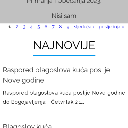
Primanja i Obećanja 2023.
i
u
c
Nisi sam
š
e
1
2
3
4
5
6
7
8
9
sljedeća ›
posljednja »
j
NAJNOVIJE
e
Raspored blagoslova kuća poslije
Nove godine
Raspored blagoslova kuća poslije Nove godine
do Bogojavljenja: Četvrtak 2.1...
Blagoslov kuća