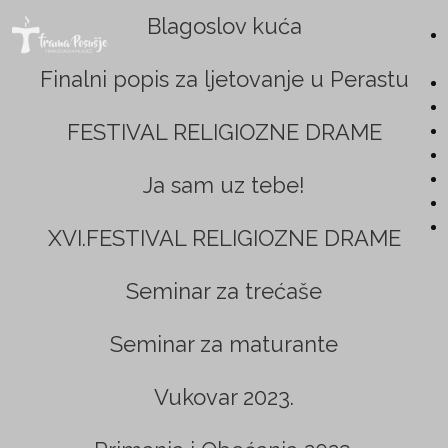
Skoči
Blagoslov kuća
na
F
Finalni popis za ljetovanje u Perastu
glavni
sadržaj
r
FESTIVAL RELIGIOZNE DRAME
a
Ja sam uz tebe!
m
XVI.FESTIVAL RELIGIOZNE DRAME
a
S
Seminar za trećaše
t
P
Seminar za maturante
r
o
a
Vukovar 2023.
s
n