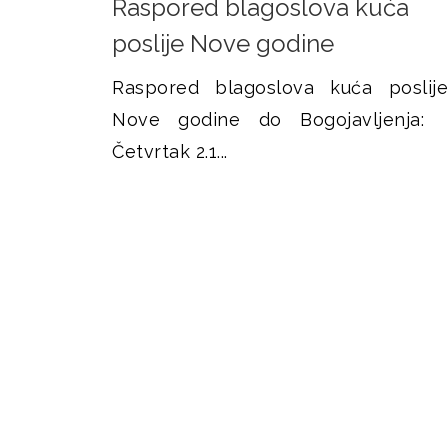
Raspored blagoslova kuća
c
poslije Nove godine
e
Raspored blagoslova kuća poslije
Nove godine do Bogojavljenja:
Četvrtak 2.1...