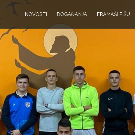
Skoči
NOVOSTI
na
DOGAĐANJA
FRAMAŠI PIŠU
glavni
sadržaj