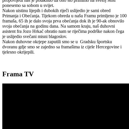
propovijedi nas je potaknuo da ono što primimo na svetoj Misi
ponesemo sa sobom u svijet.
Nakon uistinu lijepih i dubokih riječi uslijedio je sami obred
Primanja i Obećanja. Tijekom obreda u našu Framu primljeno je 100
framaša, 65 ih je dalo svoja prva obećanja dok ih je 90-ak obnovilo
svoja obećanja na godinu dana. Na samom kraju, naš duhovni
asistent fra Jozo Hrkać obratio nam se riječima podrške nakon čega
je uslijedio svečani misni blagoslov.
Nakon duhovne okrjepe zaputili smo se u Gradsku športsku
dvoranu gdje smo se zajedno sa framašima iz cijele Hercegovine i
tjelesno okrijepili.
Frama TV