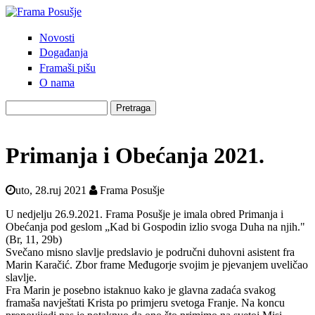
Skoči na glavni sadržaj
Novosti
Frama
Glavni izbornik
Događanja
Posušje
Framaši pišu
O nama
Pretraga
Obrazac pretrage
Primanja i Obećanja 2021.
uto, 28.ruj 2021
Frama Posušje
U nedjelju 26.9.2021. Frama Posušje je imala obred Primanja i
Obećanja pod geslom „Kad bi Gospodin izlio svoga Duha na njih."
(Br, 11, 29b)
Svečano misno slavlje predslavio je područni duhovni asistent fra
Marin Karačić. Zbor frame Međugorje svojim je pjevanjem uveličao
slavlje.
Fra Marin je posebno istaknuo kako je glavna zadaća svakog
framaša navještati Krista po primjeru svetoga Franje. Na koncu