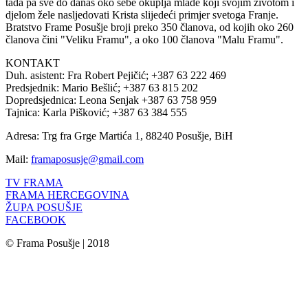
tada pa sve do danas oko sebe okuplja mlade koji svojim životom i
djelom žele nasljedovati Krista slijedeći primjer svetoga Franje.
Bratstvo Frame Posušje broji preko 350 članova, od kojih oko 260
članova čini "Veliku Framu", a oko 100 članova "Malu Framu".
KONTAKT
Duh. asistent: Fra Robert Pejičić; +387 63 222 469
Predsjednik: Mario Bešlić; +387 63 815 202
Dopredsjednica: Leona Senjak +387 63 758 959
Tajnica: Karla Pišković; +387 63 384 555
Adresa: Trg fra Grge Martića 1, 88240 Posušje, BiH
Mail:
framaposusje@gmail.com
TV FRAMA
FRAMA HERCEGOVINA
ŽUPA POSUŠJE
FACEBOOK
© Frama Posušje | 2018