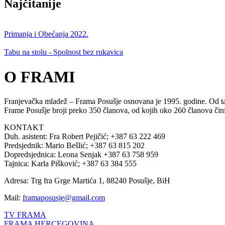
Najčitanije
Primanja i Obećanja 2022.
Tabu na stolu - Spolnost bez rukavica
O FRAMI
Franjevačka mladež – Frama Posušje osnovana je 1995. godine. Od tada
Frame Posušje broji preko 350 članova, od kojih oko 260 članova či
KONTAKT
Duh. asistent: Fra Robert Pejičić; +387 63 222 469
Predsjednik: Mario Bešlić; +387 63 815 202
Dopredsjednica: Leona Senjak +387 63 758 959
Tajnica: Karla Pišković; +387 63 384 555
Adresa: Trg fra Grge Martića 1, 88240 Posušje, BiH
Mail:
framaposusje@gmail.com
TV FRAMA
FRAMA HERCEGOVINA