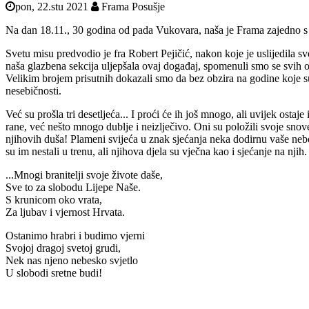
pon, 22.stu 2021
Frama Posušje
Na dan 18.11., 30 godina od pada Vukovara, naša je Frama zajedno s 
Svetu misu predvodio je fra Robert Pejičić, nakon koje je uslijedila
naša glazbena sekcija uljepšala ovaj događaj, spomenuli smo se svih ob
Velikim brojem prisutnih dokazali smo da bez obzira na godine koje su
nesebičnosti.
Već su prošla tri desetljeća... I proći će ih još mnogo, ali uvijek ostaje
rane, već nešto mnogo dublje i neizlječivo. Oni su položili svoje sno
njihovih duša! Plameni svijeća u znak sjećanja neka dodirnu vaše nebe
su im nestali u trenu, ali njihova djela su vječna kao i sjećanje na njih
...Mnogi branitelji svoje živote daše,
Sve to za slobodu Lijepe Naše.
S krunicom oko vrata,
Za ljubav i vjernost Hrvata.
Ostanimo hrabri i budimo vjerni
Svojoj dragoj svetoj grudi,
Nek nas njeno nebesko svjetlo
U slobodi sretne budi!