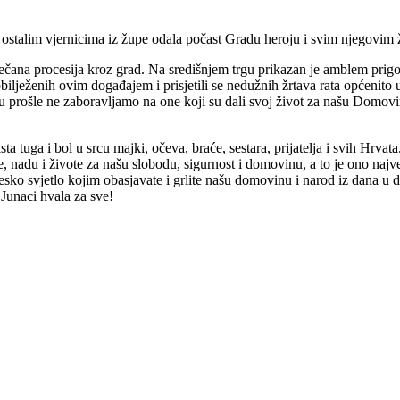
ostalim vjernicima iz župe odala počast Gradu heroju i svim njegovim 
 svečana procesija kroz grad. Na središnjem trgu prikazan je amblem pr
ilježenih ovim događajem i prisjetili se nedužnih žrtava rata općenito 
 prošle ne zaboravljamo na one koji su dali svoj život za našu Domovinu
 ista tuga i bol u srcu majki, očeva, braće, sestara, prijatelja i svih Hrv
ve, nadu i živote za našu slobodu, sigurnost i domovinu, a to je ono na
sko svjetlo kojim obasjavate i grlite našu domovinu i narod iz dana u d
. Junaci hvala za sve!