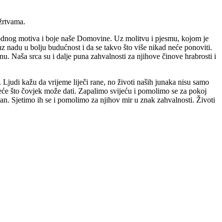
žrtvama.
igodnog motiva i boje naše Domovine. Uz molitvu i pjesmu, kojom je
uz nadu u bolju budućnost i da se takvo što više nikad neće ponoviti.
. Naša srca su i dalje puna zahvalnosti za njihove činove hrabrosti i
ata. Ljudi kažu da vrijeme liječi rane, no životi naših junaka nisu samo
jveće što čovjek može dati. Zapalimo svijeću i pomolimo se za pokoj
an. Sjetimo ih se i pomolimo za njihov mir u znak zahvalnosti. Životi