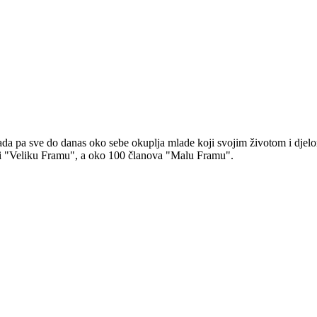
 pa sve do danas oko sebe okuplja mlade koji svojim životom i djelom ž
ni "Veliku Framu", a oko 100 članova "Malu Framu".