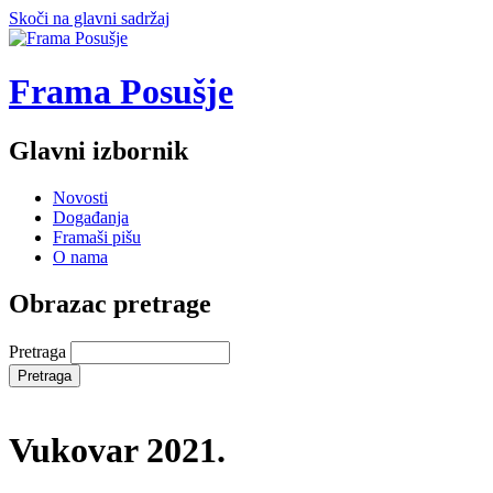
Skoči na glavni sadržaj
Frama Posušje
Glavni izbornik
Novosti
Događanja
Framaši pišu
O nama
Obrazac pretrage
Pretraga
Vukovar 2021.