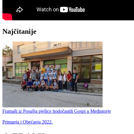
Najčitanije
Framaši iz Posušja pješice hodočastili Gospi u Međugorje
Primanja i Obećanja 2022.