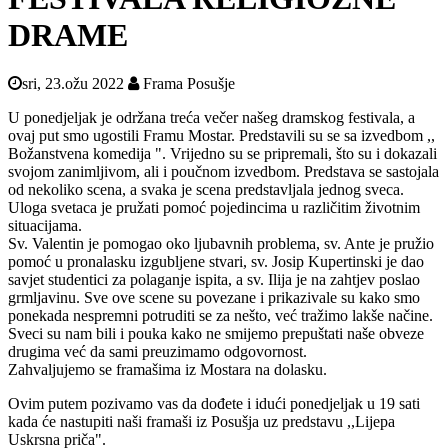
DRAME
sri, 23.ožu 2022
Frama Posušje
U ponedjeljak je održana treća večer našeg dramskog festivala, a
ovaj put smo ugostili Framu Mostar. Predstavili su se sa izvedbom ,,
Božanstvena komedija ". Vrijedno su se pripremali, što su i dokazali
svojom zanimljivom, ali i poučnom izvedbom. Predstava se sastojala
od nekoliko scena, a svaka je scena predstavljala jednog sveca.
Uloga svetaca je pružati pomoć pojedincima u različitim životnim
situacijama.
Sv. Valentin je pomogao oko ljubavnih problema, sv. Ante je pružio
pomoć u pronalasku izgubljene stvari, sv. Josip Kupertinski je dao
savjet studentici za polaganje ispita, a sv. Ilija je na zahtjev poslao
grmljavinu. Sve ove scene su povezane i prikazivale su kako smo
ponekada nespremni potruditi se za nešto, već tražimo lakše načine.
Sveci su nam bili i pouka kako ne smijemo prepuštati naše obveze
drugima već da sami preuzimamo odgovornost.
Zahvaljujemo se framašima iz Mostara na dolasku.
Ovim putem pozivamo vas da dođete i idući ponedjeljak u 19 sati
kada će nastupiti naši framaši iz Posušja uz predstavu ,,Lijepa
Uskrsna priča".