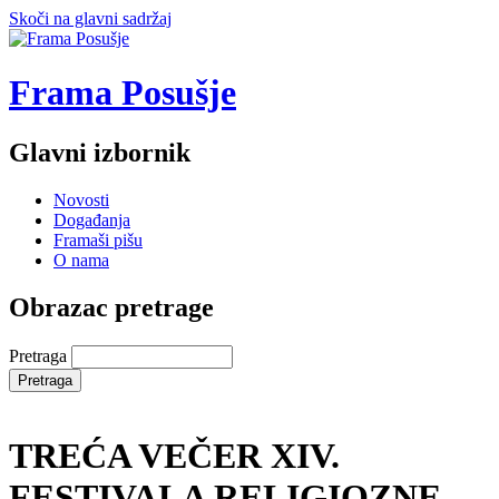
Skoči na glavni sadržaj
Frama Posušje
Glavni izbornik
Novosti
Događanja
Framaši pišu
O nama
Obrazac pretrage
Pretraga
TREĆA VEČER XIV.
FESTIVALA RELIGIOZNE