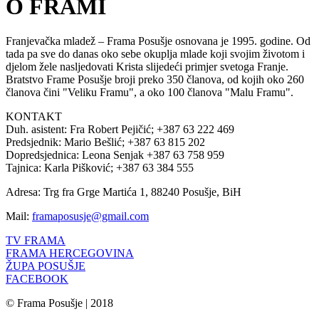
O FRAMI
Franjevačka mladež – Frama Posušje osnovana je 1995. godine. Od
tada pa sve do danas oko sebe okuplja mlade koji svojim životom i
djelom žele nasljedovati Krista slijedeći primjer svetoga Franje.
Bratstvo Frame Posušje broji preko 350 članova, od kojih oko 260
članova čini "Veliku Framu", a oko 100 članova "Malu Framu".
KONTAKT
Duh. asistent: Fra Robert Pejičić; +387 63 222 469
Predsjednik: Mario Bešlić; +387 63 815 202
Dopredsjednica: Leona Senjak +387 63 758 959
Tajnica: Karla Pišković; +387 63 384 555
Adresa: Trg fra Grge Martića 1, 88240 Posušje, BiH
Mail:
framaposusje@gmail.com
TV FRAMA
FRAMA HERCEGOVINA
ŽUPA POSUŠJE
FACEBOOK
© Frama Posušje | 2018