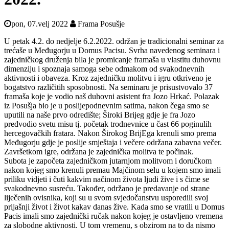
pon, 07.velj 2022
Frama Posušje
U petak 4.2. do nedjelje 6.2.2022. održan je tradicionalni seminar za
trećaše u Međugorju u Domus Pacisu. Svrha navedenog seminara i
zajedničkog druženja bila je promicanje framaša u vlastitu duhovnu
dimenziju i spoznaja samoga sebe odmakom od svakodnevnih
aktivnosti i obaveza. Kroz zajedničku molitvu i igru otkriveno je
bogatstvo različitih sposobnosti. Na seminaru je prisustvovalo 37
framaša koje je vodio naš duhovni asistent fra Jozo Hrkać. Polazak
iz Posušja bio je u poslijepodnevnim satima, nakon čega smo se
uputili na naše prvo odredište; Široki Brijeg gdje je fra Jozo
predvodio svetu misu tj. početak trodnevnice u čast 66 poginulih
hercegovačkih fratara. Nakon Širokog BrijEga krenuli smo prema
Međugorju gdje je poslije smještaja i večere održana zabavna večer.
Završetkom igre, održana je zajednička molitva te počinak.
Subota je započeta zajedničkom jutarnjom molitvom i doručkom
nakon kojeg smo krenuli premau Majčinom selu u kojem smo imali
priliku vidjeti i čuti kakvim načinom života ljudi žive i s čime se
svakodnevno susreću. Također, održano je predavanje od strane
liječenih ovisnika, koji su u svom svjedočanstvu usporedili svoj
prijašnji život i život kakav danas žive. Kada smo se vratili u Domus
Pacis imali smo zajednički ručak nakon kojeg je ostavljeno vremena
za slobodne aktivnosti. U tom vremenu, s obzirom na to da nismo