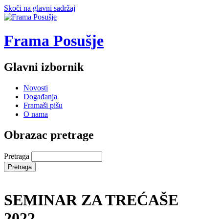
Skoči na glavni sadržaj
Frama Posušje
Glavni izbornik
Novosti
Događanja
Framaši pišu
O nama
Obrazac pretrage
Pretraga
SEMINAR ZA TREĆAŠE
2022.