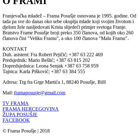
O FRAMI
Franjevačka mladež – Frama Posušje osnovana je 1995. godine. Od
tada pa sve do danas oko sebe okuplja mlade koji svojim životom i
djelom žele nasljedovati Krista slijedeći primjer svetoga Franje.
Bratstvo Frame Posušje broji preko 350 članova, od kojih oko 260
članova čini "Veliku Framu", a oko 100 članova "Malu Framu".
KONTAKT
Duh. asistent: Fra Robert Pejičić; +387 63 222 469
Predsjednik: Mario Bešlić; +387 63 815 202
Dopredsjednica: Leona Senjak +387 63 758 959
Tajnica: Karla Pišković; +387 63 384 555
Adresa: Trg fra Grge Martića 1, 88240 Posušje, BiH
Mail:
framaposusje@gmail.com
TV FRAMA
FRAMA HERCEGOVINA
ŽUPA POSUŠJE
FACEBOOK
© Frama Posušje | 2018