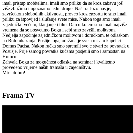
imali pristup mobitelima, imali smo priliku da se kroz zabavu još
više zbližimo i upoznamo jedni druge. Naš fra Jozo nas je,
završetkom slobodnih aktivnosti, proveo kroz egzortu te smo imali
priliku za ispovijed i slušanje svete mise. Nakon toga smo imali
zajedničku večeru, klanjanje i film. Dan u kojem smo imali najviše
vremena da se posvetimo Bogu i sebi smo završili molitvom.
Nedjelja započinje zajedničkom molitvom i doručkom, te odlaskom
na Brdo ukazanja. Poslije toga, održana je sveta misa u kapelici
Domus Pacisa. Nakon ručka smo spremili svoje stvari za povratak u
Posušje. Prije samog povratka kućama posjetili smo i samostan na
Humcu.
Zahvala Bogu za mogućnost odlaska na seminar i kvalitetno
provedeno vrijeme naših framaša u zajedništvu.
Mir i dobro!
Frama TV