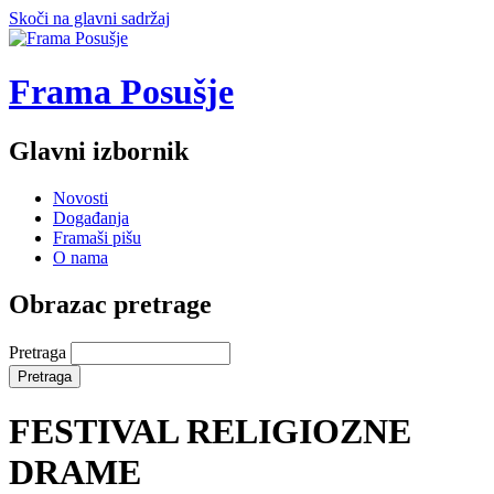
Skoči na glavni sadržaj
Frama Posušje
Glavni izbornik
Novosti
Događanja
Framaši pišu
O nama
Obrazac pretrage
Pretraga
FESTIVAL RELIGIOZNE
DRAME