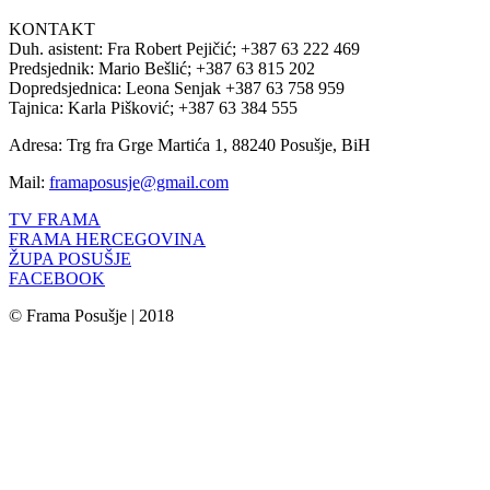
KONTAKT
Duh. asistent: Fra Robert Pejičić; +387 63 222 469
Predsjednik: Mario Bešlić; +387 63 815 202
Dopredsjednica: Leona Senjak +387 63 758 959
Tajnica: Karla Pišković; +387 63 384 555
Adresa: Trg fra Grge Martića 1, 88240 Posušje, BiH
Mail:
framaposusje@gmail.com
TV FRAMA
FRAMA HERCEGOVINA
ŽUPA POSUŠJE
FACEBOOK
© Frama Posušje | 2018