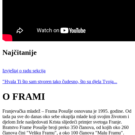
Najčitanije
Izvještaj o radu sekcija
"Hvala Ti što sam stvoren tako čudesno, što su djela Tvoja...
O FRAMI
Franjevačka mladež – Frama Posušje osnovana je 1995. godine. Od
tada pa sve do danas oko sebe okuplja mlade koji svojim životom i
djelom žele nasljedovati Krista slijedeći primjer svetoga Franje.
Bratstvo Frame Posušje broji preko 350 članova, od kojih oko 260
članova čini "Veliku Framu", a oko 100 članova "Malu Framu".