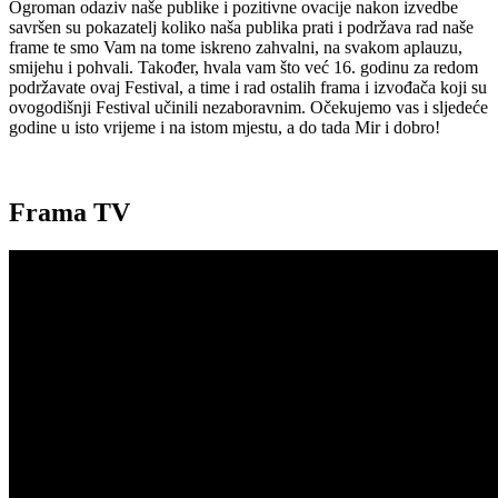
Ogroman odaziv naše publike i pozitivne ovacije nakon izvedbe
savršen su pokazatelj koliko naša publika prati i podržava rad naše
frame te smo Vam na tome iskreno zahvalni, na svakom aplauzu,
smijehu i pohvali. Također, hvala vam što već 16. godinu za redom
podržavate ovaj Festival, a time i rad ostalih frama i izvođača koji su
ovogodišnji Festival učinili nezaboravnim. Očekujemo vas i sljedeće
godine u isto vrijeme i na istom mjestu, a do tada Mir i dobro!
Frama TV