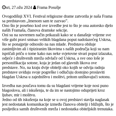
sri, 27.ožu 2024
Frama Posušje
Ovogodišnji XVI. Festival religiozne drame zatvorila je naša Frama
sa predstavom „Imenom sam te zazvao”.
Ono što je posebno kod ove izvedbe jest to što je ona autorsko djelo
naših Framaša, članova dramske sekcije.
Oni su na suvremen način prikazali kako se u današnje vrijeme sve
više gubi pravi smisao velikih blagdana poput nadolazećeg Uskrsa,
što se ponajprije odnosilo na nas mlade. Predstava obiluje
zanimljivim ali i tipiziranim likovima s naših područja koji su nam
ispričali priču o tome kako nas neke svjetovne stvari poput izlazaka,
odjeće i društvenih mreža odvlače od Uskrsa, a sve ono loše je
personifikacija sotone, koja je jedan od glavnih likova ove
predstave. No, na kraju dvije obitelji oko kojih se odvija radnja
predstave uviđaju svoje pogreške i odlučuju dostojno proslaviti
blagdan Uskrsa u zajedništvu i molitvi, pritom uništavajući sotonu.
Izvedba nas poučava tomu da su blagdani vrijeme koje nosi puno
blagoslova, ali i iskušenja, te da im se nastojimo oduprijeti kroz
ljubav, mir i molitvu.
Jedno od tih iskušenja na koje se u ovoj predstavi stavlja naglasak
jest nedostatak komunikacije između članova obitelji i bližnjih, što je
posljedica samih društvenih mreža i nedostatka obiteljskih trenutaka.