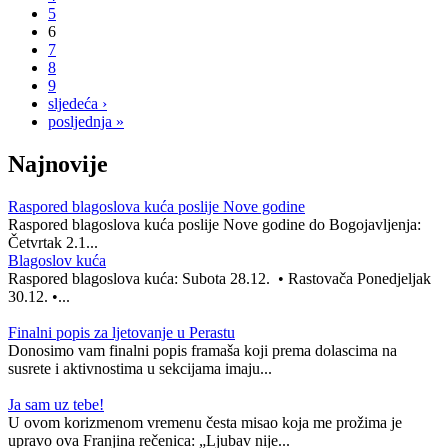
5
6
7
8
9
sljedeća ›
posljednja »
Najnovije
Raspored blagoslova kuća poslije Nove godine
Raspored blagoslova kuća poslije Nove godine do Bogojavljenja:
Četvrtak 2.1...
Blagoslov kuća
Raspored blagoslova kuća: Subota 28.12. • Rastovača Ponedjeljak
30.12. •...
Finalni popis za ljetovanje u Perastu
Donosimo vam finalni popis framaša koji prema dolascima na
susrete i aktivnostima u sekcijama imaju...
Ja sam uz tebe!
U ovom korizmenom vremenu česta misao koja me prožima je
upravo ova Franjina rečenica: „Ljubav nije...