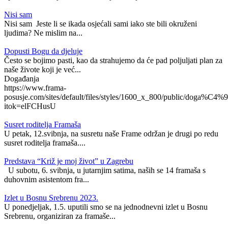
Nisi sam
Nisi sam Jeste li se ikada osjećali sami iako ste bili okruženi
ljudima? Ne mislim na...
Dopusti Bogu da djeluje
Često se bojimo pasti, kao da strahujemo da će pad poljuljati plan za
naše živote koji je već...
Događanja
https://www.frama-
posusje.com/sites/default/files/styles/1600_x_800/public/doga%C4%9
itok=elFCHusU
Susret roditelja Framaša
U petak, 12.svibnja, na susretu naše Frame održan je drugi po redu
susret roditelja framaša....
Predstava “Križ je moj život” u Zagrebu
U subotu, 6. svibnja, u jutarnjim satima, naših se 14 framaša s
duhovnim asistentom fra...
Izlet u Bosnu Srebrenu 2023.
U ponedjeljak, 1.5. uputili smo se na jednodnevni izlet u Bosnu
Srebrenu, organiziran za framaše...