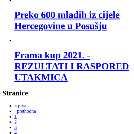
Preko 600 mladih iz cijele
Hercegovine u Posušju
Frama kup 2021. -
REZULTATI I RASPORED
UTAKMICA
Stranice
« prva
‹ prethodna
1
2
3
4