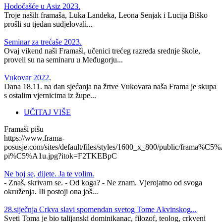
Hodočašće u Asiz 2023.
Troje naših framaša, Luka Landeka, Leona Senjak i Lucija Biško
prošli su tjedan sudjelovali...
Seminar za trećaše 2023.
Ovaj vikend naši Framaši, učenici trećeg razreda srednje škole,
proveli su na seminaru u Međugorju...
Vukovar 2022.
Dana 18.11. na dan sjećanja na žrtve Vukovara naša Frama je skupa
s ostalim vjernicima iz župe...
UČITAJ VIŠE
Framaši pišu
https://www.frama-
posusje.com/sites/default/files/styles/1600_x_800/public/frama%C5%
pi%C5%A1u.jpg?itok=F2TKEBpC
Ne boj se, dijete. Ja te volim.
- Znaš, skrivam se. - Od koga? - Ne znam. Vjerojatno od svoga
okruženja. Ili postoji ona još...
28.siječnja Crkva slavi spomendan svetog Tome Akvinskog...
Sveti Toma je bio talijanski dominikanac, filozof, teolog, crkveni