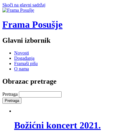
Skoči na glavni sadržaj
Frama Posušje
Glavni izbornik
Novosti
Događanja
Framaši pišu
O nama
Obrazac pretrage
Pretraga
Božićni koncert 2021.