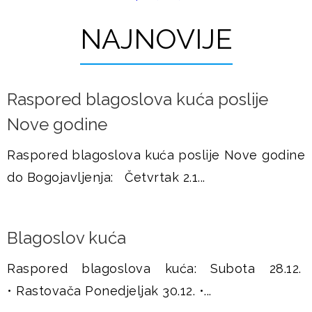
t
u
r
NAJNOVIJE
š
a
j
n
Raspored blagoslova kuća poslije
i
e
Nove godine
c
e
Raspored blagoslova kuća poslije Nove godine
do Bogojavljenja: Četvrtak 2.1...
Blagoslov kuća
Raspored blagoslova kuća: Subota 28.12.
• Rastovača Ponedjeljak 30.12. •...