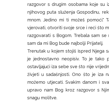
razgovor s drugim osobama koje su iz
njihovog puta služenja Gospodinu, rek
mnom. Jedino mi ti možeš pomoći." 
vjerovati, otvoriti svoje srce i reći št
razgovarati s Bogom. Trebala sam se mo
sam da mi Bog bude najbolji Prijatelj.
Trenutak u kojem stojiš ispred Njega 
je jednostavno neopisiv. To je tako pr
ostavljajući iza sebe sve što nije vrijed
živjeti u sadašnjosti. Ono što je iza
možemo utjecati. Svakim danom i sva
upravo nam Bog kroz razgovor s Njim
snagu molitve.