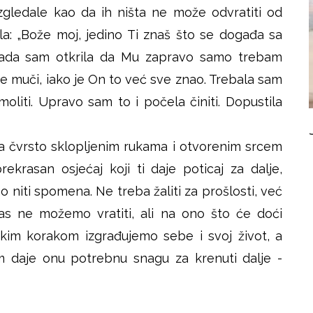
gledale kao da ih ništa ne može odvratiti od
la: „Bože moj, jedino Ti znaš što se događa sa
Tada sam otkrila da Mu zapravo samo trebam
o me muči, iako je On to već sve znao. Trebala sam
liti. Upravo sam to i počela činiti. Dopustila
sa čvrsto sklopljenim rukama i otvorenim srcem
ekrasan osjećaj koji ti daje poticaj za dalje,
no niti spomena. Ne treba žaliti za prošlosti, već
 nas ne možemo vratiti, ali na ono što će doći
kim korakom izgrađujemo sebe i svoj život, a
 daje onu potrebnu snagu za krenuti dalje -