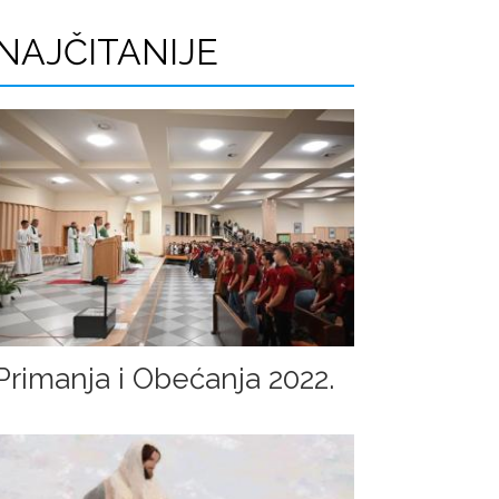
r
NAJČITANIJE
a
g
e
Primanja i Obećanja 2022.