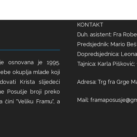
KONTAKT
Duh. asistent: Fra Robe
Predsjednik: Mario Bešl
Dopredsjednica: Leona
je osnovana je 1995.
Tajnica: Karla Pišković
ebe okuplja mlade koji
Adresa: Trg fra Grge Ma
ovati Krista slijedeći
me Posušje broji preko
Mail:
framaposusje@gm
 čini "Veliku Framu", a