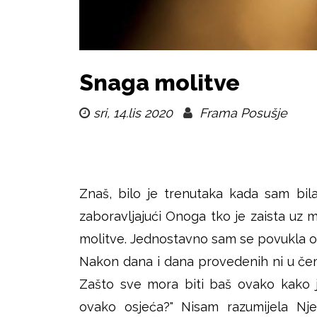
i
k
u
š
Snaga molitve
j
sri, 14.lis 2020
Frama Posušje
e
Znaš, bilo je trenutaka kada sam bil
zaboravljajući Onoga tko je zaista uz
molitve. Jednostavno sam se povukla o
Nakon dana i dana provedenih ni u čemu
Zašto sve mora biti baš ovako kako 
ovako osjeća?" Nisam razumijela Nj