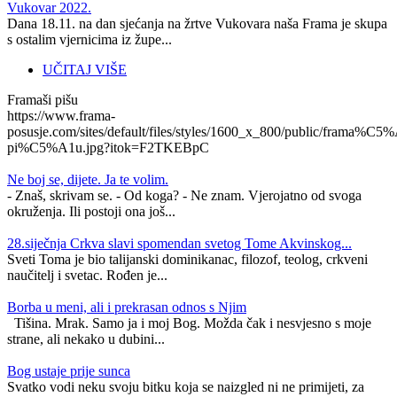
Vukovar 2022.
Dana 18.11. na dan sjećanja na žrtve Vukovara naša Frama je skupa
s ostalim vjernicima iz župe...
UČITAJ VIŠE
Framaši pišu
https://www.frama-
posusje.com/sites/default/files/styles/1600_x_800/public/frama%C5%
pi%C5%A1u.jpg?itok=F2TKEBpC
Ne boj se, dijete. Ja te volim.
- Znaš, skrivam se. - Od koga? - Ne znam. Vjerojatno od svoga
okruženja. Ili postoji ona još...
28.siječnja Crkva slavi spomendan svetog Tome Akvinskog...
Sveti Toma je bio talijanski dominikanac, filozof, teolog, crkveni
naučitelj i svetac. Rođen je...
Borba u meni, ali i prekrasan odnos s Njim
Tišina. Mrak. Samo ja i moj Bog. Možda čak i nesvjesno s moje
strane, ali nekako u dubini...
Bog ustaje prije sunca
Svatko vodi neku svoju bitku koja se naizgled ni ne primijeti, za