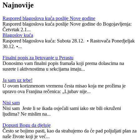
Najnovije
Raspored blagoslova kuća poslije Nove godine
Raspored blagoslova kuća poslije Nove godine do Bogojavljenja:
Četvrtak 2.1...
Blagoslov kuća
Raspored blagoslova kuća: Subota 28.12. • Rastovača Ponedjeljak
30.12. •...
Finalni popis za ljetovanje u Perastu
Donosimo vam finalni popis framaša koji prema dolascima na
susrete i aktivnostima u sekcijama imaju...
Ja sam uz tebe!
U ovom korizmenom vremenu česta misao koja me prožima je
upravo ova Franjina rečenica: „Ljubav nije...
Nisi sam
Nisi sam Jeste li se ikada osjećali sami iako ste bili okruženi
ljudima? Ne mislim na...
Dopusti Bogu da djeluje
Često se bojimo pasti, kao da strahujemo da će pad poljuljati plan za
naše živote koji je već...