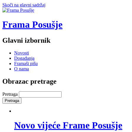
Skoči na glavni sadržaj
Frama Posušje
Glavni izbornik
Novosti
Događanja
Framaši pišu
O nama
Obrazac pretrage
Pretraga
Novo vijeće Frame Posušje