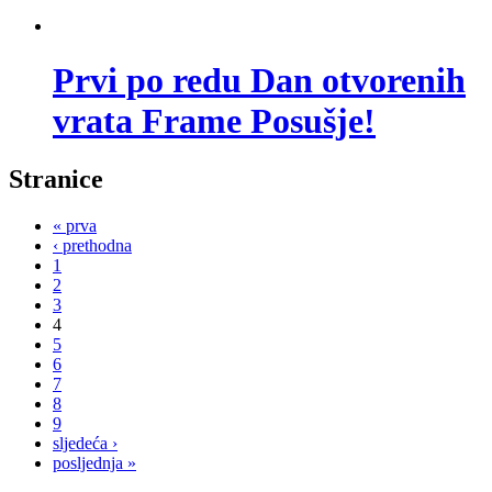
Prvi po redu Dan otvorenih
vrata Frame Posušje!
Stranice
« prva
‹ prethodna
1
2
3
4
5
6
7
8
9
sljedeća ›
posljednja »