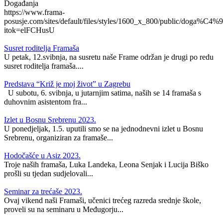
Događanja
https://www.frama-
posusje.com/sites/default/files/styles/1600_x_800/public/doga%C4%9
itok=elFCHusU
Susret roditelja Framaša
U petak, 12.svibnja, na susretu naše Frame održan je drugi po redu
susret roditelja framaša....
Predstava “Križ je moj život” u Zagrebu
U subotu, 6. svibnja, u jutarnjim satima, naših se 14 framaša s
duhovnim asistentom fra...
Izlet u Bosnu Srebrenu 2023.
U ponedjeljak, 1.5. uputili smo se na jednodnevni izlet u Bosnu
Srebrenu, organiziran za framaše...
Hodočašće u Asiz 2023.
Troje naših framaša, Luka Landeka, Leona Senjak i Lucija Biško
prošli su tjedan sudjelovali...
Seminar za trećaše 2023.
Ovaj vikend naši Framaši, učenici trećeg razreda srednje škole,
proveli su na seminaru u Međugorju...