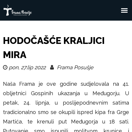
Skoči
na
F
Glavni
glavni
sadržaj
izbornik
r
HODOČAŠĆE KRALJICI
a
MIRA
m
pon, 27.lip 2022
Frama Posušje
a
Naša Frama je ove godine sudjelovala na 41.
P
obljetnici Gospinih ukazanja u Međugorju. U
petak, 24. lipnja, u poslijepodnevnim satima
o
tradicionalno smo se okupili ispred kipa fra Grge
s
Martića, te krenuli put Međugorja u 18 sati.
Putovanje smo ispunili molitvom krunice i