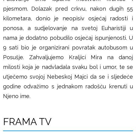
u
pjesmom. Dolazak pred crkvu, nakon dugih 55
š
kilometara, donio je neopisiv osjećaj radosti i
ponosa, a sudjelovanje na svetoj Euharistiji u
j
nama je dodatno pobudilo osjećaj ispunjenosti. U
e
9 sati bio je organizirani povratak autobusom u
Posušje. Zahvaljujemo Kraljici Mira na danoj
milosti koja je nadvladala svaku bol i umor, te se
utječemo svojoj Nebeskoj Majci da se i sljedeće
godine odvažimo s jednakom radošću krenuti u
Njeno ime.
FRAMA TV